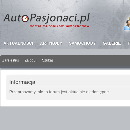
AKTUALNOŚCI
ARTYKUŁY
SAMOCHODY
GALERIE
Zarejestruj
Zaloguj
Szukaj
Copyright ©
AutoP
Informacja
Przepraszamy, ale to forum jest aktualnie niedostępne.