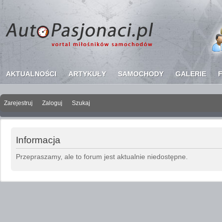
AKTUALNOŚCI
ARTYKUŁY
SAMOCHODY
GALERIE
Zarejestruj
Zaloguj
Szukaj
Copyright ©
AutoP
Informacja
Przepraszamy, ale to forum jest aktualnie niedostępne.