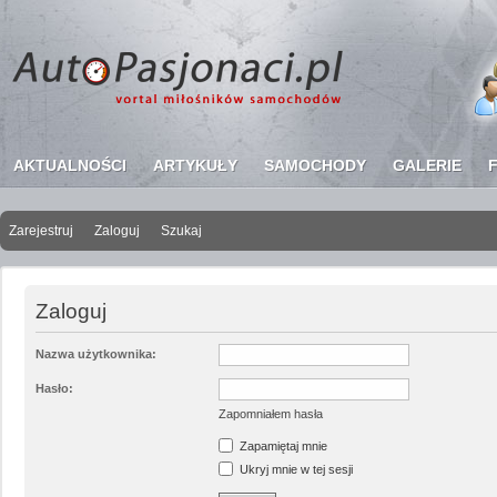
AKTUALNOŚCI
ARTYKUŁY
SAMOCHODY
GALERIE
Zarejestruj
Zaloguj
Szukaj
Zaloguj
Nazwa użytkownika:
Hasło:
Zapomniałem hasła
Zapamiętaj mnie
Ukryj mnie w tej sesji