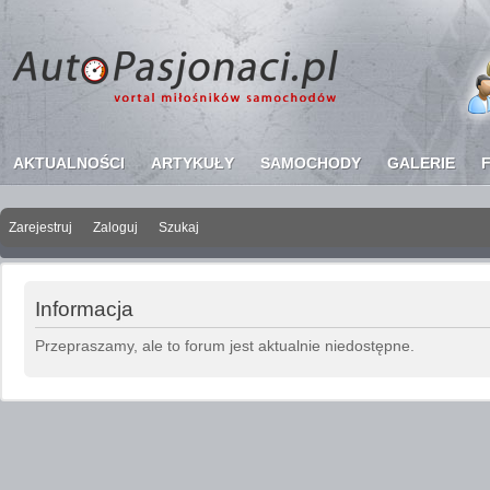
AKTUALNOŚCI
ARTYKUŁY
SAMOCHODY
GALERIE
Zarejestruj
Zaloguj
Szukaj
Copyright ©
AutoP
Informacja
Przepraszamy, ale to forum jest aktualnie niedostępne.