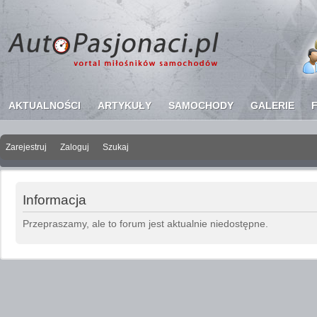
AKTUALNOŚCI
ARTYKUŁY
SAMOCHODY
GALERIE
Zarejestruj
Zaloguj
Szukaj
Copyright ©
AutoP
Informacja
Przepraszamy, ale to forum jest aktualnie niedostępne.