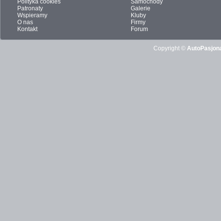
Polityka cookies
Samochody
Patronaty
Galerie
Wspieramy
Kluby
O nas
Firmy
Kontakt
Forum
Copyright ©
AutoPasjona