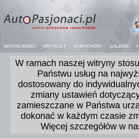
AKTUALNOŚCI
ARTYKUŁY
SAMOCHODY
GALERIE
W ramach naszej witryny stosu
Państwu usług na najwyż
dostosowany do indywidualnyc
zmiany ustawień dotycząc
zamieszczane w Państwa urz
dokonać w każdym czasie zmi
Więcej szczegółów w na