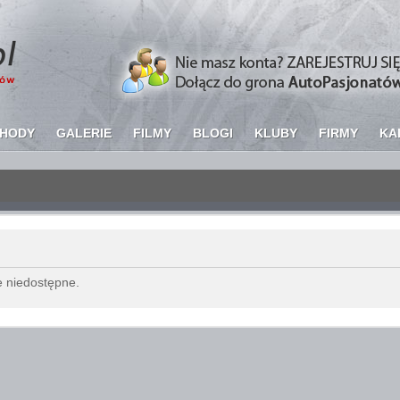
HODY
GALERIE
FILMY
BLOGI
KLUBY
FIRMY
KA
Copyright ©
AutoPasjonaci.pl
2011. Wszelkie prawa zastrzeżone.
e niedostępne.