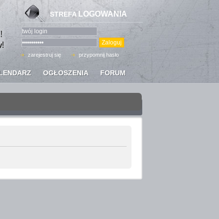
LOGOWANIA
STREFA
zarejestruj się
przypomnij hasło
LENDARZ
OGŁOSZENIA
FORUM