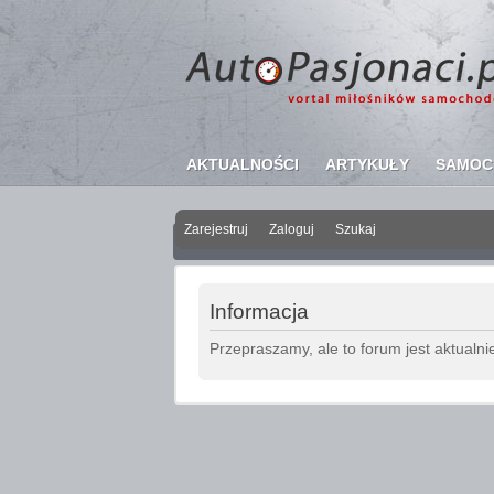
AKTUALNOŚCI
ARTYKUŁY
SAMOC
Zarejestruj
Zaloguj
Szukaj
Informacja
Przepraszamy, ale to forum jest aktualni