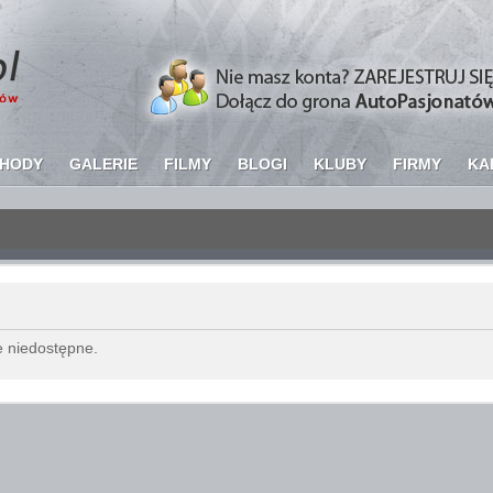
HODY
GALERIE
FILMY
BLOGI
KLUBY
FIRMY
KA
Copyright ©
AutoPasjonaci.pl
2011. Wszelkie prawa zastrzeżone.
e niedostępne.