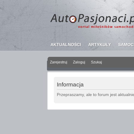
AKTUALNOŚCI
ARTYKUŁY
SAMOC
Zarejestruj
Zaloguj
Szukaj
Informacja
Przepraszamy, ale to forum jest aktualni