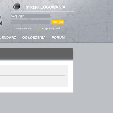
LOGOWANIA
STREFA
zarejestruj się
przypomnij hasło
LENDARZ
OGŁOSZENIA
FORUM