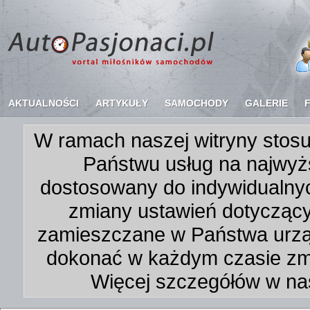
AKTUALNOŚCI
ARTYKUŁY
SAMOCHODY
GALERIE
W ramach naszej witryny stosu
Państwu usług na najwyż
dostosowany do indywidualnyc
zmiany ustawień dotycząc
zamieszczane w Państwa urz
dokonać w każdym czasie zmi
Więcej szczegółów w na