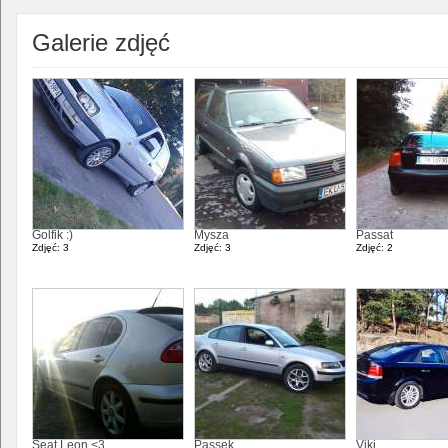
Galerie zdjęć
Golfik :)
Mysza
Passat
Zdjęć: 3
Zdjęć: 3
Zdjęć: 2
Seat Leon <3
Passek
Viki