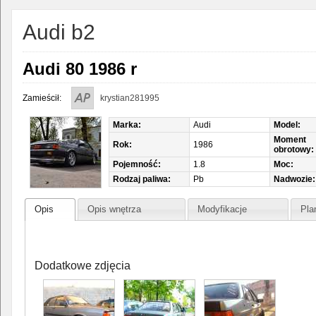
Audi b2
Audi 80 1986 r
Zamieścił:
krystian281995
Marka:
Audi
Model:
Moment
Rok:
1986
obrotowy:
Pojemność:
1.8
Moc:
Rodzaj paliwa:
Pb
Nadwozie:
Opis
Opis wnętrza
Modyfikacje
Pla
Dodatkowe zdjęcia