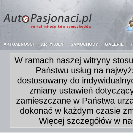
AKTUALNOŚCI
ARTYKUŁY
SAMOCHODY
GALERIE
W ramach naszej witryny stosu
Państwu usług na najwyż
dostosowany do indywidualnyc
zmiany ustawień dotycząc
zamieszczane w Państwa urz
dokonać w każdym czasie zmi
Więcej szczegółów w na