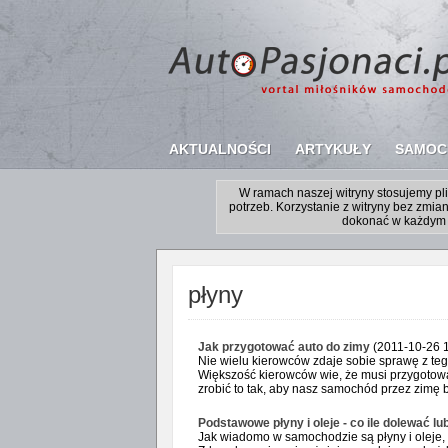
AKTUALNOŚCI
ARTYKUŁY
SAMOC
W ramach naszej witryny stosujemy p
potrzeb. Korzystanie z witryny bez zm
dokonać w każdym 
płyny
Jak przygotować auto do zimy
(2011-10-26 1
Nie wielu kierowców zdaje sobie sprawę z te
Większość kierowców wie, że musi przygotowa
zrobić to tak, aby nasz samochód przez zimę b
Podstawowe płyny i oleje - co ile dolewać l
Jak wiadomo w samochodzie są płyny i oleje,