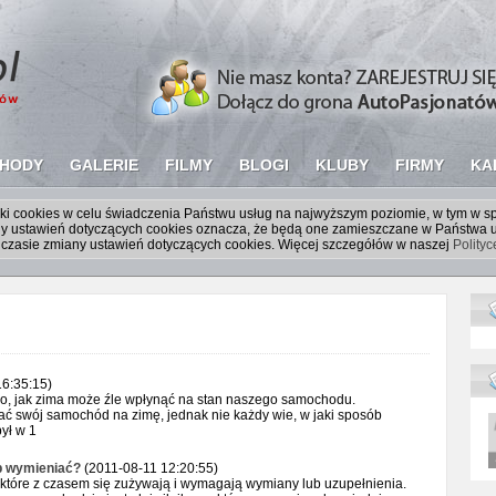
HODY
GALERIE
FILMY
BLOGI
KLUBY
FIRMY
KA
liki cookies w celu świadczenia Państwu usług na najwyższym poziomie, w tym w 
iany ustawień dotyczących cookies oznacza, że będą one zamieszczane w Państw
czasie zmiany ustawień dotyczących cookies. Więcej szczegółów w naszej
Polity
6:35:15)
go, jak zima może źle wpłynąć na stan naszego samochodu.
ć swój samochód na zimę, jednak nie każdy wie, w jaki sposób
ył w 1
ub wymieniać?
(2011-08-11 12:20:55)
 które z czasem się zużywają i wymagają wymiany lub uzupełnienia.