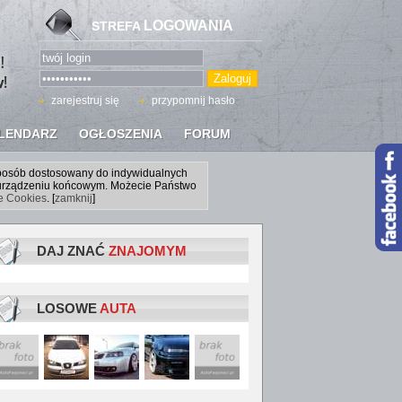
LOGOWANIA
STREFA
zarejestruj się
przypomnij hasło
LENDARZ
OGŁOSZENIA
FORUM
sposób dostosowany do indywidualnych
a urządzeniu końcowym. Możecie Państwo
ce Cookies
. [
zamknij
]
DAJ ZNAĆ
ZNAJOMYM
LOSOWE
AUTA