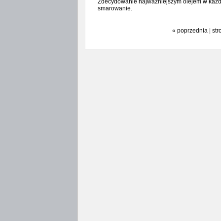
Zdecydowanie najważniejszym olejem w każdy
smarowanie.
« poprzednia | str