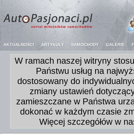
AKTUALNOŚCI
ARTYKUŁY
SAMOCHODY
GALERIE
W ramach naszej witryny stosu
Państwu usług na najwyż
dostosowany do indywidualnyc
zmiany ustawień dotycząc
zamieszczane w Państwa urz
dokonać w każdym czasie zmi
Więcej szczegółów w na