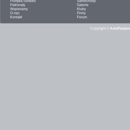
Polityka cookies
Samochody
Patronaty
Galerie
Wspieramy
Kluby
O nas
Firmy
Kontakt
Forum
Copyright ©
AutoPasjona