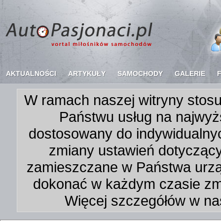
AKTUALNOŚCI
ARTYKUŁY
SAMOCHODY
GALERIE
W ramach naszej witryny stosu
Państwu usług na najwyż
dostosowany do indywidualnyc
zmiany ustawień dotycząc
zamieszczane w Państwa urz
dokonać w każdym czasie zmi
Więcej szczegółów w na