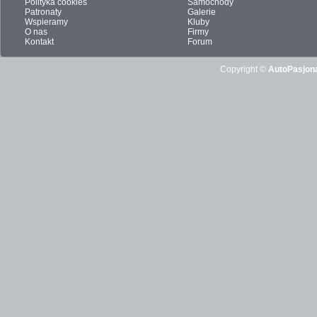
Polityka cookies
Samochody
Patronaty
Galerie
Wspieramy
Kluby
O nas
Firmy
Kontakt
Forum
Copyright ©
AutoPasjona