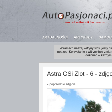
AKTUALNOŚCI
ARTYKUŁY
SAMOC
W ramach naszej witryny stosujemy p
potrzeb. Korzystanie z witryny bez zm
dokonać w każdym 
Astra GSi Zlot - 6 - zdjęc
«
poprzednie zdjęcie