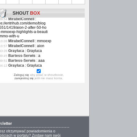
elizabethwilliam
:
elizabethwilliam
04:51
Alexsmith
:
Alexsmith
38:21
SHOUT
BOX
josenichols
:
josenichols
46:02
MirabelConnell
:
09:54
ps://entrihub.com/demo/blog
551/1419/aion-2-after-50-ho
-mmoexp-highlights-a-beauti
-mmo-with-u
MirabelConnell
:
mmoexp
10:08
MirabelConnell
:
aion
10:57
Grayluca
:
Grayluca
33:26
Bartess-Serwis
:
a
39:45
Bartess-Serwis
:
aaa
39:51
Grayluca
:
Grayluca
54:12
Zaloguj się
aby pisać w shoutboxie,
zarejestruj się
jeśli nie masz konta.
s
letter
esz otrzymywać powiadomienia o
ściach w portalu? Zostaw nam swój