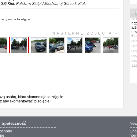
GSi Klub Polska w Sielpi / Miedzianej Górze k. Kielc
13:
09:
09:
dać głos na to zdjęcie!
08:
htt
s/1
urs
NASTĘPNE ZDJĘCIA »
ful
08:
08:
08:
09:
09:
12:
ą osobą, która skomentuje to zdjęcie.
sz aby skomentować to zdjęcie!
o
Społeczność
New
ochody
Chc
rie
nowo