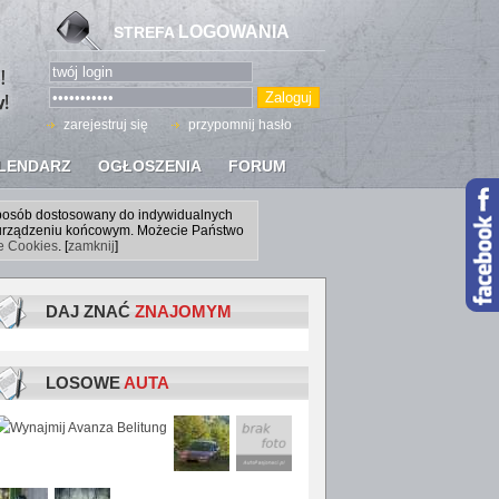
LOGOWANIA
STREFA
zarejestruj się
przypomnij hasło
LENDARZ
OGŁOSZENIA
FORUM
sposób dostosowany do indywidualnych
a urządzeniu końcowym. Możecie Państwo
ce Cookies
. [
zamknij
]
DAJ ZNAĆ
ZNAJOMYM
LOSOWE
AUTA