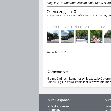
Zdjęcia ze V Ogólnopolskiego Zlotu Klubu Astra 
Ocena zdjęcia:
0
Zaloguj się
lub
załóż konto
jeśli jeszcze nie masz aby od
« POPRZEDNIE ZDJĘCIA
Wyświetleń: 2731
Komentarze
Nie ma żadnych komentarzy! Możesz być pierwsz
Zaloguj się
lub
załóż konto
jeśli jeszcze nie ma
Auto
Pasjonaci
Aut
Polityka cookies
Sam
Patronaty
Gale