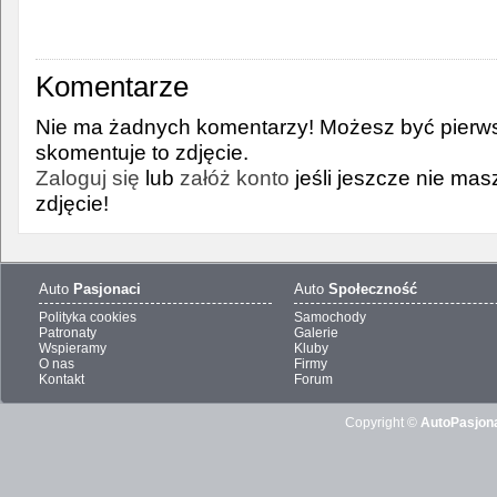
Komentarze
Nie ma żadnych komentarzy! Możesz być pierws
skomentuje to zdjęcie.
Zaloguj się
lub
załóż konto
jeśli jeszcze nie ma
zdjęcie!
Auto
Pasjonaci
Auto
Społeczność
Polityka cookies
Samochody
Patronaty
Galerie
Wspieramy
Kluby
O nas
Firmy
Kontakt
Forum
Copyright ©
AutoPasjona