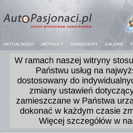
AKTUALNOŚCI
ARTYKUŁY
SAMOCHODY
GALERIE
W ramach naszej witryny stosu
Państwu usług na najwyż
dostosowany do indywidualnyc
zmiany ustawień dotycząc
zamieszczane w Państwa urz
dokonać w każdym czasie zmi
Więcej szczegółów w na