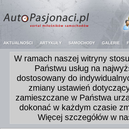
AKTUALNOŚCI
ARTYKUŁY
SAMOCHODY
GALERIE
W ramach naszej witryny stosu
Państwu usług na najwyż
dostosowany do indywidualnyc
zmiany ustawień dotycząc
zamieszczane w Państwa urz
dokonać w każdym czasie zmi
Więcej szczegółów w na