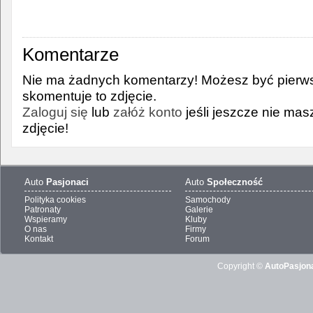
Komentarze
Nie ma żadnych komentarzy! Możesz być pierws
skomentuje to zdjęcie.
Zaloguj się
lub
załóż konto
jeśli jeszcze nie ma
zdjęcie!
Auto
Pasjonaci
Auto
Społeczność
Polityka cookies
Samochody
Patronaty
Galerie
Wspieramy
Kluby
O nas
Firmy
Kontakt
Forum
Copyright ©
AutoPasjona