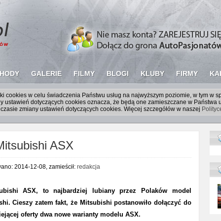
HODY
GALERIE
FILMY
BLOGI
KLUBY
FIRMY
KA
liki cookies w celu świadczenia Państwu usług na najwyższym poziomie, w tym w 
iany ustawień dotyczących cookies oznacza, że będą one zamieszczane w Państw
czasie zmiany ustawień dotyczących cookies. Więcej szczegółów w naszej
Polity
Mitsubishi ASX
wano: 2014-12-08, zamieścił:
redakcja
subishi ASX, to najbardziej lubiany przez Polaków model
shi. Cieszy zatem fakt, że Mitsubishi postanowiło dołączyć do
niejącej oferty dwa nowe warianty modelu ASX.