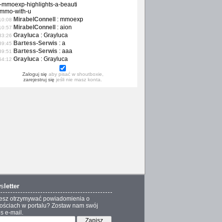
-mmoexp-highlights-a-beauti
-mmo-with-u
MirabelConnell
:
mmoexp
10:08
MirabelConnell
:
aion
10:57
Grayluca
:
Grayluca
33:26
Bartess-Serwis
:
a
39:45
Bartess-Serwis
:
aaa
39:51
Grayluca
:
Grayluca
54:12
Zaloguj się
aby pisać w shoutboxie,
zarejestruj się
jeśli nie masz konta.
s
letter
esz otrzymywać powiadomienia o
ściach w portalu? Zostaw nam swój
s e-mail.