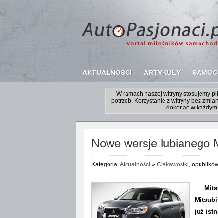
AKTUALNOŚCI
ARTYKUŁY
SAMOC
W ramach naszej witryny stosujemy p
potrzeb. Korzystanie z witryny bez zm
dokonać w każdym 
Nowe wersje lubianego 
Kategoria:
Aktualności
»
Ciekawostki
, opubliko
Mit
Mitsubi
już ist