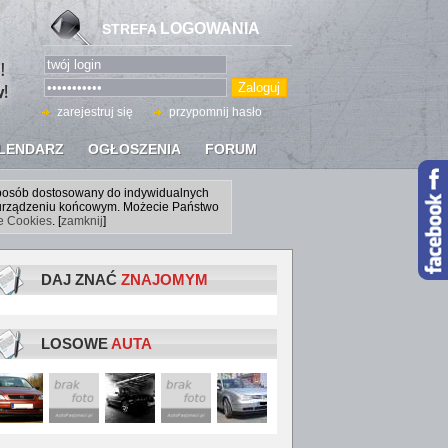
LOGOWANIA
STREFA
zarejestruj się
przypomnij hasło
LENDARZ
OGŁOSZENIA
FORUM
sposób dostosowany do indywidualnych
a urządzeniu końcowym. Możecie Państwo
ce Cookies
. [
zamknij
]
DAJ ZNAĆ
ZNAJOMYM
LOSOWE
AUTA