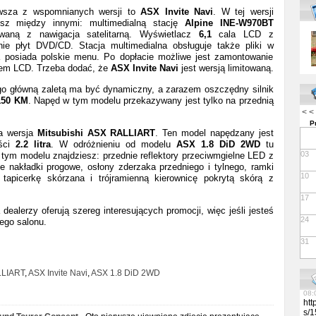
wsza z wspomnianych wersji to
ASX Invite Navi
. W tej wersji
07:
esz między innymi: multimedialną stację
Alpine INE-W970BT
13:
owaną z nawigacja satelitarną. Wyświetlacz
6,1
cala LCD z
lut
ie płyt DVD/CD. Stacja multimedialna obsługuje także pliki w
13:
posiada polskie menu. Po dopłacie możliwe jest zamontowanie
Per
zem LCD. Trzeba dodać, że
ASX Invite Navi
jest wersją limitowaną.
Res
Tow
ego główną zaletą ma być dynamiczny, a zarazem oszczędny silnik
per
med
150 KM
. Napęd w tym modelu przekazywany jest tylko na przednią
you
< <
For
P
htt
na wersja
Mitsubishi ASX RALLIART
. Ten model napędzany jest
/me
ści
2.2 litra
. W odróżnieniu od modelu
ASX 1.8 DiD 2WD
tu
lut
03
tym modelu znajdziesz: przednie reflektory przeciwmgielne LED z
07:
nakładki progowe, osłony zderzaka przedniego i tylnego, ramki
Vap
10
apicerkę skórzana i trójramienną kierownicę pokrytą skórą z
Rev
08:
17
08:
ealerzy oferują szereg interesujących promocji, więc jeśli jesteś
06:
24
ego salonu.
08:
11:
31
06:
13:
09:
LLIART
,
ASX Invite Navi
,
ASX 1.8 DiD 2WD
09:
08:
htt
s/1