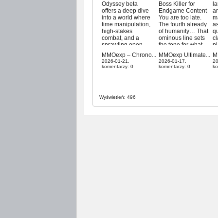
Odyssey beta
Boss Killer for
la
offers a deep dive
Endgame Content
a
into a world where
You are too late.
m
time manipulation,
The fourth already
a
high-stakes
of humanity… That
q
combat, and a
ominous line sets
cl
sprawling open
the tone for what
pl
world converge.
this build
i
MMOexp – Chrono...
MMOexp Ultimate...
M
From character
represents: raw,
pr
2026-01-21,
2026-01-17,
20
creation to intense
overwhelming
m
komentarzy: 0
komentarzy: 0
ko
boss fights, the
power focused on
a
game provides an
ending fights
p
experience that is
before they can
d
both chaotic and
truly begin. Hey
a
Wyświetleń: 496
fascinating—if a bit
Exiles—Retro here
s
unpolished.
with an updated
p
Crafting Your
Path of Exile Uber
th
Character:
Arbiter Werewolf
s
Creativity Meets
build. This guide
in
Chaos The journey
is...
R
begins...
r
by