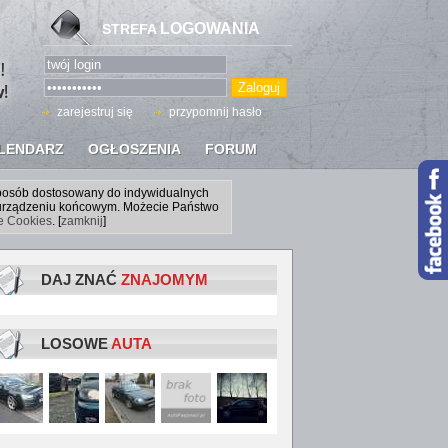
LOGOWANIA
STREFA
zarejestruj się
przypomnij hasło
LENDARZ
OGŁOSZENIA
FORUM
sposób dostosowany do indywidualnych
a urządzeniu końcowym. Możecie Państwo
ce Cookies
. [
zamknij
]
DAJ ZNAĆ
ZNAJOMYM
LOSOWE
AUTA