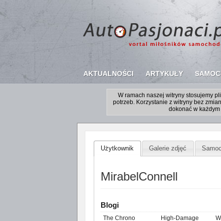
AKTUALNOŚCI
ARTYKUŁY
SAMOC
W ramach naszej witryny stosujemy p
potrzeb. Korzystanie z witryny bez zm
dokonać w każdym 
Użytkownik
Galerie zdjęć
Samoc
MirabelConnell
Blogi
The Chrono
High-Damage
W