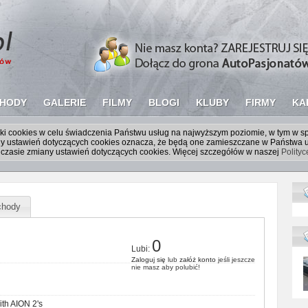
HODY
GALERIE
FILMY
BLOGI
KLUBY
FIRMY
KA
liki cookies w celu świadczenia Państwu usług na najwyższym poziomie, w tym w 
iany ustawień dotyczących cookies oznacza, że będą one zamieszczane w Państw
czasie zmiany ustawień dotyczących cookies. Więcej szczegółów w naszej
Polity
hody
0
Lubi:
Zaloguj się
lub
załóż konto
jeśli jeszcze
nie masz aby polubić!
ith AION 2's