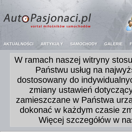
AKTUALNOŚCI
ARTYKUŁY
SAMOCHODY
GALERIE
W ramach naszej witryny stosu
Państwu usług na najwyż
dostosowany do indywidualnyc
zmiany ustawień dotycząc
zamieszczane w Państwa urz
dokonać w każdym czasie zmi
Więcej szczegółów w na