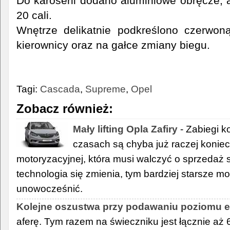
Do karoserii dodano aluminiowe obręcze, a
20 cali.
Wnętrze delikatnie podkreślono czerwoną
kierownicy oraz na gałce zmiany biegu.
Tagi:
Cascada
,
Supreme
,
Opel
Zobacz również:
Mały lifting Opla Zafiry
- Zabiegi 
czasach są chyba już raczej konie
motoryzacyjnej, która musi walczyć o sprzedaż 
technologia się zmienia, tym bardziej starsze m
unowocześnić.
Kolejne oszustwa przy podawaniu poziomu em
aferę. Tym razem na świeczniku jest łącznie aż