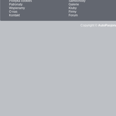
Polityka cookies
Samochody
Patronaty
Galerie
Wspieramy
Kluby
O nas
Firmy
Kontakt
Forum
Copyright ©
AutoPasjona