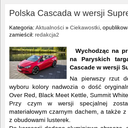
Polska Cascada w wersji Sup
Kategoria:
Aktualności
»
Ciekawostki
, opubliko
zamieścił:
redakcja2
Wychodząc na pr
na Paryskich targ
Cascade w wersji S
Na pierwszy rzut 
wyboru kolory nadwozia o dość orygina
Over Red, Black Meet Kettle, Summit White
Przy czym w wersji specjalnej zost
materiałowym czarnym dachem, a także z d
z obudowami lusterek.