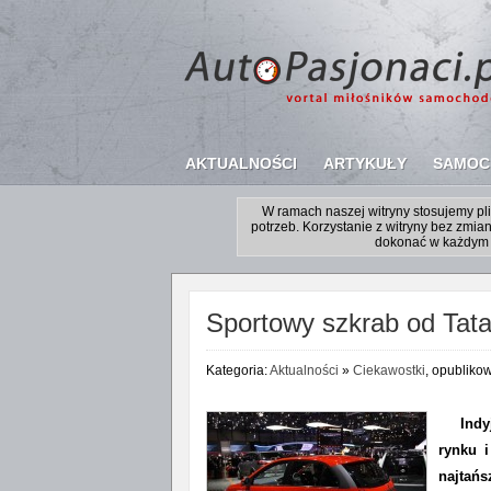
AKTUALNOŚCI
ARTYKUŁY
SAMOC
W ramach naszej witryny stosujemy p
potrzeb. Korzystanie z witryny bez zm
dokonać w każdym 
Sportowy szkrab od Tat
Kategoria:
Aktualności
»
Ciekawostki
, opubliko
Indy
rynku 
najtańs