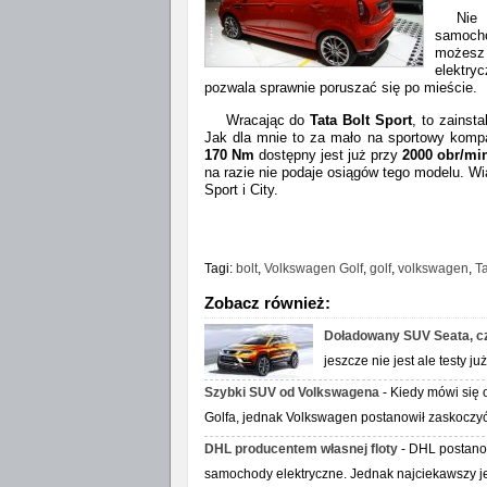
Nie
samocho
możesz 
elektry
pozwala sprawnie poruszać się po mieście.
Wracając do
Tata Bolt Sport
, to zainst
Jak dla mnie to za mało na sportowy kom
170 Nm
dostępny jest już przy
2000 obr/mi
na razie nie podaje osiągów tego modelu. Wi
Sport i City.
Tagi:
bolt
,
Volkswagen Golf
,
golf
,
volkswagen
,
Ta
Zobacz również:
Doładowany SUV Seata, cz
jeszcze nie jest ale testy 
Szybki SUV od Volkswagena
- Kiedy mówi się 
Golfa, jednak Volkswagen postanowił zaskoczy
DHL producentem własnej floty
- DHL postanow
samochody elektryczne. Jednak najciekawszy j