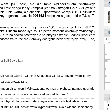
 wiem jak Tobie, ale dla mnie wyznacznikiem sportowego
07:
du miejskiego klasy kompakt jest
Volkswagen Golf
. Oczywiście
13:
nie lubić
Golfa
, ale obecnie usportowiona wersja
GTE
z silnikiem
lut
cznym generuje łącznie
204 KM
i rozpędza się do setki w
7,6 s
. To
13:
Per
Res
alowany w nim silnik o pojemności
1,2 litra
generuje liche
120 KM
.
Tow
pakt. Plusem może być to, że pełen moment obrotowy wynoszący
per
med
n
, a to na pewno przełoży się na przyspieszenie. Jednak producent
you
adomo za to, że dla kierowcy dostępne będą trzy tryby jazdy: Eco,
< <
For
P
htt
/me
lut
03
07:
Vap
ta Bolt Sport
,
tata
10
Rev
08:
17
08:
06:
yli Ateca Cupra
- Obecnie Seat Ateca Cupra w sprzedaży dostępny
24
08:
już są przeprowadzane.
11:
31
06:
o mocniejszej wersji Volkswagena, od razu przychodzi na myśl upgrade
13:
ć i ma zamiar wprowadzić na rynek model Tiguan R.
09:
09:
iło być ekologiczne i dlatego wymienia swoją flotę dostawczą na
08:
htt
est fakt, że DHL postanowiło wyprodukować swoje własne samochody
s/1