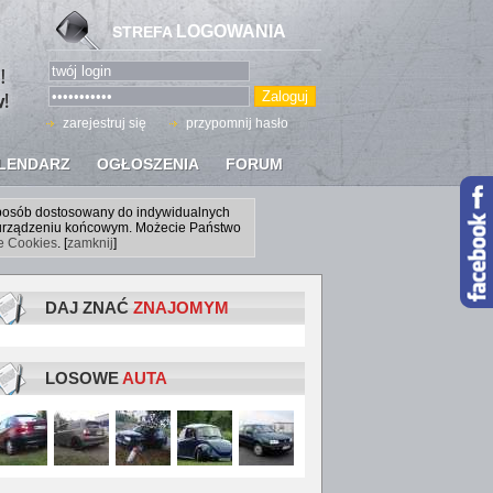
LOGOWANIA
STREFA
zarejestruj się
przypomnij hasło
LENDARZ
OGŁOSZENIA
FORUM
sposób dostosowany do indywidualnych
a urządzeniu końcowym. Możecie Państwo
ce Cookies
. [
zamknij
]
DAJ ZNAĆ
ZNAJOMYM
LOSOWE
AUTA