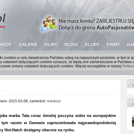
HODY
GALERIE
FILMY
BLOGI
KLUBY
FIRMY
KA
liki cookies w celu świadczenia Państwu usług na najwyższym poziomie, w tym w 
iany ustawień dotyczących cookies oznacza, że będą one zamieszczane w Państw
czasie zmiany ustawień dotyczących cookies. Więcej szczegółów w naszej
Polity
a
wano: 2015-03-06, zamieścił:
redakcja
jska marka Tata coraz śmielej poczyna sobie na europejskim
i tym razem w Genewie zaprezentowała najprawdopodobniej
zy Hot-Hatch dostępny obecnie na rynku.