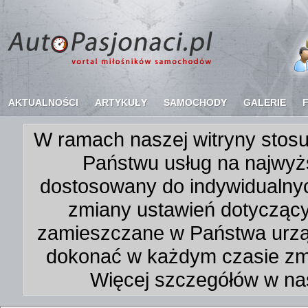
AKTUALNOŚCI
ARTYKUŁY
SAMOCHODY
GALERIE
W ramach naszej witryny stosu
Państwu usług na najwyż
dostosowany do indywidualnyc
zmiany ustawień dotycząc
zamieszczane w Państwa urz
dokonać w każdym czasie zmi
Więcej szczegółów w na