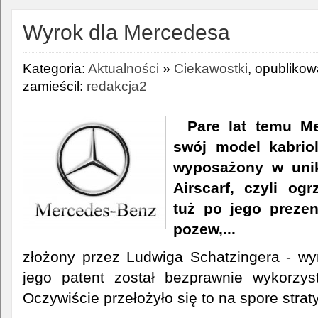
Wyrok dla Mercedesa
Kategoria:
Aktualności
»
Ciekawostki
, opubliko
zamieścił:
redakcja2
Pare lat temu M
swój model kabriol
wyposażony w unik
Airscarf, czyli ogr
tuż po jego prezen
pozew,...
złożony przez Ludwiga Schatzingera - wyn
jego patent został bezprawnie wykorzy
Oczywiście przełożyło się to na spore strat