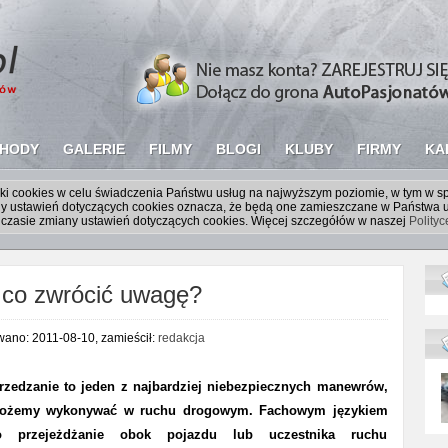
HODY
GALERIE
FILMY
BLOGI
KLUBY
FIRMY
KA
liki cookies w celu świadczenia Państwu usług na najwyższym poziomie, w tym w 
iany ustawień dotyczących cookies oznacza, że będą one zamieszczane w Państw
czasie zmiany ustawień dotyczących cookies. Więcej szczegółów w naszej
Polity
 co zwrócić uwagę?
wano: 2011-08-10, zamieścił:
redakcja
zedzanie to jeden z najbardziej niebezpiecznych manewrów,
możemy wykonywać w ruchu drogowym. Fachowym językiem
o przejeżdżanie obok pojazdu lub uczestnika ruchu