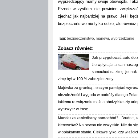
wyprzedzający mamy swoje obowiązki. Także
Przede wszystkim nie powinien zwiększa
zjechać jak najbardziej na prawo. Jeśli b
bezpieczeństwo nie tylko sobie, ale równie
Tagi:
bezpieczeństwo
,
manewr
,
wyprzedzanie
Zobacz również:
Jak przygotować auto do 
źle wpłynąć na stan nasze
samochód na zimę, jednak n
zimę był w 100 % zabezpieczony.
Majówka za granicą - o czym pamiętać wyr
niezależność i wygoda w podróży dlatego Polacy
takiemu rozwiązaniu można obniżyć koszty urlop
wyruszysz w trasę.
Mandat za zaniedbany samochód?
- Brudne, z
kierowców? Na pewno nie wszystkie. Nie da się 
w opłakanym stanie. Ciekawe tylko, czy właścic