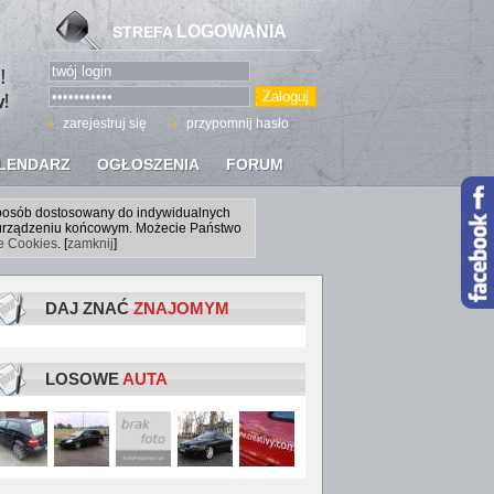
LOGOWANIA
STREFA
zarejestruj się
przypomnij hasło
LENDARZ
OGŁOSZENIA
FORUM
sposób dostosowany do indywidualnych
a urządzeniu końcowym. Możecie Państwo
ce Cookies
. [
zamknij
]
DAJ ZNAĆ
ZNAJOMYM
LOSOWE
AUTA