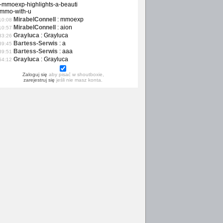
-mmoexp-highlights-a-beauti
-mmo-with-u
MirabelConnell
:
mmoexp
10:08
MirabelConnell
:
aion
10:57
Grayluca
:
Grayluca
33:26
Bartess-Serwis
:
a
39:45
Bartess-Serwis
:
aaa
39:51
Grayluca
:
Grayluca
54:12
Zaloguj się
aby pisać w shoutboxie,
zarejestruj się
jeśli nie masz konta.