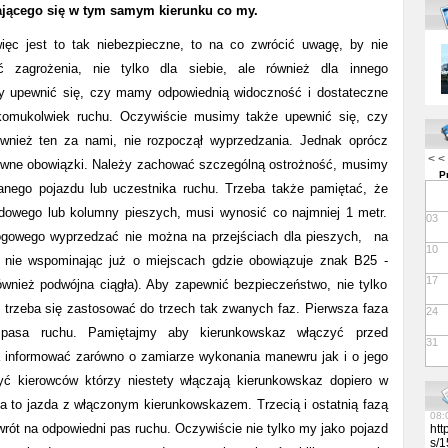
jącego się w tym samym kierunku co my.
07:
13:
ięc jest to tak niebezpieczne, to na co zwrócić uwagę, by nie
lut
ć zagrożenia, nie tylko dla siebie, ale również dla innego
13:
Per
y upewnić się, czy mamy odpowiednią widoczność i dostateczne
Res
Tow
 komukolwiek ruchu. Oczywiście musimy także upewnić się, czy
per
 również ten za nami, nie rozpoczął wyprzedzania. Jednak oprócz
med
you
< <
wne obowiązki. Należy zachować szczególną ostrożność, musimy
For
P
htt
nego pojazdu lub uczestnika ruchu. Trzeba także pamiętać, że
/me
lut
dowego lub kolumny pieszych, musi wynosić co najmniej 1 metr.
03
07:
ogowego wyprzedzać nie można na przejściach dla pieszych, na
Vap
10
Rev
, nie wspominając już o miejscach gdzie obowiązuje znak B25 -
08:
17
również podwójna ciągła). Aby zapewnić bezpieczeństwo, nie tylko
08:
06:
 trzeba się zastosować do trzech tak zwanych faz. Pierwsza faza
24
08:
 pasa ruchu. Pamiętajmy aby kierunkowskaz włączyć przed
11:
31
06:
informować zarówno o zamiarze wykonania manewru jak i o jego
13:
 kierowców którzy niestety włączają kierunkowskaz dopiero w
09:
09:
a to jazda z włączonym kierunkowskazem. Trzecią i ostatnią fazą
08:
rót na odpowiedni pas ruchu. Oczywiście nie tylko my jako pojazd
htt
s/1