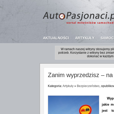
AKTUALNOŚCI
ARTYKUŁY
SAMOC
W ramach naszej witryny stosujemy p
potrzeb. Korzystanie z witryny bez zm
dokonać w każdym 
Zanim wyprzedzisz – na
Kategoria:
Artykuły
»
Bezpieczeństwo
, opubliko
Wypr
jakie 
jest t