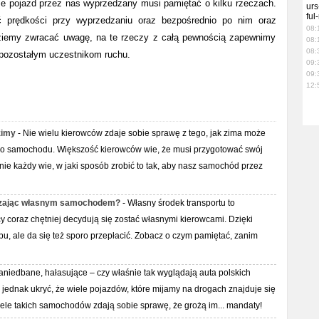
 pojazd przez nas wyprzedzany musi pamiętać o kilku rzeczach.
urs
ful
ć prędkości przy wyprzedzaniu oraz bezpośrednio po nim oraz
08:
ędziemy zwracać uwagę, na te rzeczy z całą pewnością zapewnimy
08:
08:
ż pozostałym uczestnikom ruchu.
09:
09:
12:
zimy
- Nie wielu kierowców zdaje sobie sprawę z tego, jak zima może
go samochodu. Większość kierowców wie, że musi przygotować swój
ie każdy wie, w jaki sposób zrobić to tak, aby nasz samochód przez
uszając własnym samochodem?
- Własny środek transportu to
 coraz chętniej decydują się zostać własnymi kierowcami. Dzięki
u, ale da się też sporo przepłacić. Zobacz o czym pamiętać, zanim
aniedbane, hałasujące – czy właśnie tak wyglądają auta polskich
jednak ukryć, że wiele pojazdów, które mijamy na drogach znajduje się
iele takich samochodów zdają sobie sprawę, że grożą im... mandaty!