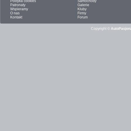
Polityka cookies
Samochody
Patronaty
Galerie
Wspieramy
Kluby
O nas
Firmy
Kontakt
Forum
Copyright ©
AutoPasjona