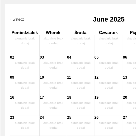
June 2025
« wstecz
Poniedziałek
Wtorek
Środa
Czwartek
Pi
aktualnie brak
aktualnie brak
aktualnie brak
aktualnie brak
aktual
dodaj
dodaj
dodaj
dodaj
do
02
03
04
05
06
aktualnie brak
aktualnie brak
aktualnie brak
aktualnie brak
aktual
dodaj
dodaj
dodaj
dodaj
do
09
10
11
12
13
aktualnie brak
aktualnie brak
aktualnie brak
aktualnie brak
aktual
dodaj
dodaj
dodaj
dodaj
do
16
17
18
19
20
aktualnie brak
aktualnie brak
aktualnie brak
aktualnie brak
aktual
dodaj
dodaj
dodaj
dodaj
do
23
24
25
26
27
aktualnie brak
aktualnie brak
aktualnie brak
aktualnie brak
aktual
dodaj
dodaj
dodaj
dodaj
do