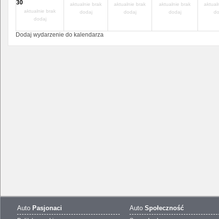
30
aktualnie brak
aktualnie brak
aktualnie brak
aktual
aktualnie brak
dodaj
dodaj
dodaj
do
dodaj
Dodaj wydarzenie do kalendarza
Auto
Pasjonaci
Auto
Społeczność