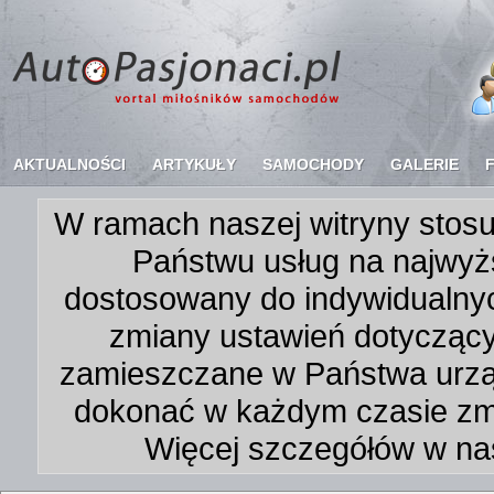
AKTUALNOŚCI
ARTYKUŁY
SAMOCHODY
GALERIE
W ramach naszej witryny stosu
Państwu usług na najwyż
dostosowany do indywidualnyc
zmiany ustawień dotycząc
zamieszczane w Państwa urz
dokonać w każdym czasie zmi
Więcej szczegółów w na