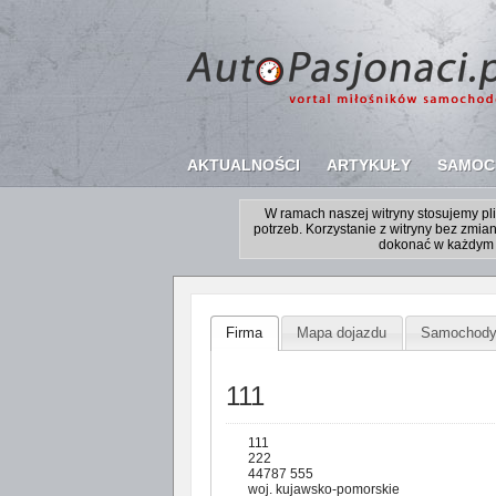
AKTUALNOŚCI
ARTYKUŁY
SAMOC
W ramach naszej witryny stosujemy p
potrzeb. Korzystanie z witryny bez zm
dokonać w każdym 
Firma
Mapa dojazdu
Samochod
111
111
222
44787 555
woj. kujawsko-pomorskie