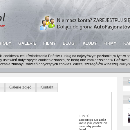
HODY
GALERIE
FILMY
BLOGI
KLUBY
FIRMY
KA
liki cookies w celu świadczenia Państwu usług na najwyższym poziomie, w tym w 
iany ustawień dotyczących cookies oznacza, że będą one zamieszczane w Państw
czasie zmiany ustawień dotyczących cookies. Więcej szczegółów w naszej
Polity
y
Galerie zdjęć
Kontakt
Lubi:
0
Zaloguj się
lub
załóż
konto
jeśli jeszcze nie
masz aby polubić
firmę!