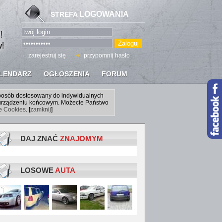
LOGOWANIA
STREFA
zarejestruj się
przypomnij hasło
LENDARZ
OGŁOSZENIA
FORUM
sposób dostosowany do indywidualnych
a urządzeniu końcowym. Możecie Państwo
ce Cookies
. [
zamknij
]
DAJ ZNAĆ
ZNAJOMYM
LOSOWE
AUTA