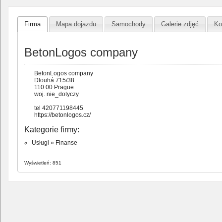
Firma
Mapa dojazdu
Samochody
Galerie zdjęć
Ko
BetonLogos company
BetonLogos company
Dlouhá 715/38
110 00 Prague
woj. nie_dotyczy
tel 420771198445
https://betonlogos.cz/
Kategorie firmy:
Usługi
»
Finanse
Wyświetleń: 851