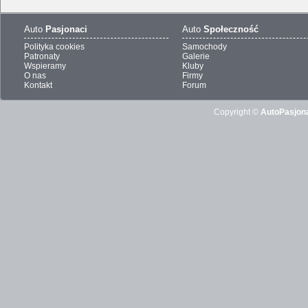
Auto
Pasjonaci
Auto
Społeczność
Polityka cookies
Samochody
Patronaty
Galerie
Wspieramy
Kluby
O nas
Firmy
Kontakt
Forum
Copyright ©
AutoPasjona