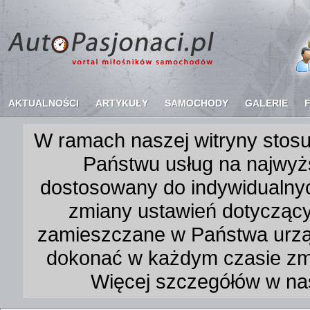
AKTUALNOŚCI
ARTYKUŁY
SAMOCHODY
GALERIE
W ramach naszej witryny stosu
Państwu usług na najwyż
dostosowany do indywidualnyc
zmiany ustawień dotycząc
zamieszczane w Państwa urz
dokonać w każdym czasie zmi
Więcej szczegółów w na