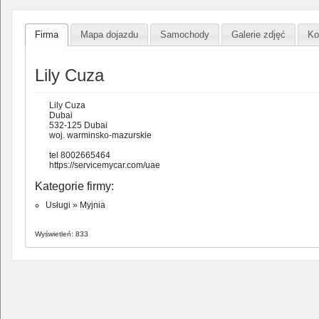
Firma
Mapa dojazdu
Samochody
Galerie zdjęć
Ko
Lily Cuza
Lily Cuza
Dubai
532-125 Dubai
woj. warminsko-mazurskie
tel 8002665464
https://servicemycar.com/uae
Kategorie firmy:
Usługi
»
Myjnia
Wyświetleń: 833