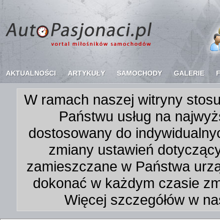
AKTUALNOŚCI
ARTYKUŁY
SAMOCHODY
GALERIE
W ramach naszej witryny stosu
Państwu usług na najwyż
dostosowany do indywidualnyc
zmiany ustawień dotycząc
zamieszczane w Państwa urz
dokonać w każdym czasie zmi
Więcej szczegółów w na