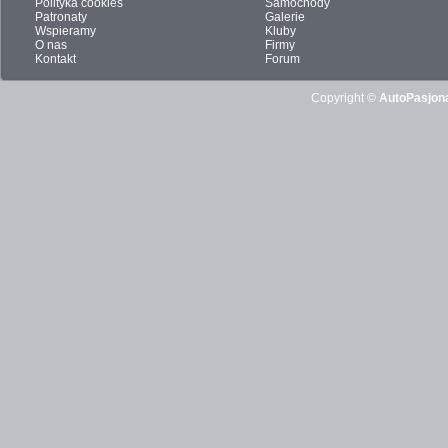
Polityka cookies
Samochody
Patronaty
Galerie
Wspieramy
Kluby
O nas
Firmy
Kontakt
Forum
Copyright ©
AutoPasjona