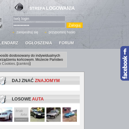
LOGOWANIA
STREFA
zarejestruj się
przypomnij hasło
LENDARZ
OGŁOSZENIA
FORUM
sposób dostosowany do indywidualnych
a urządzeniu końcowym. Możecie Państwo
ce Cookies
. [
zamknij
]
DAJ ZNAĆ
ZNAJOMYM
LOSOWE
AUTA