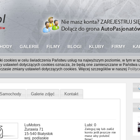
HODY
GALERIE
FILMY
BLOGI
KLUBY
FIRMY
KA
liki cookies w celu świadczenia Państwu usług na najwyższym poziomie, w tym w 
iany ustawień dotyczących cookies oznacza, że będą one zamieszczane w Państw
czasie zmiany ustawień dotyczących cookies. Więcej szczegółów w naszej
Polity
Samochody
Galerie zdjęć
Kontakt
LuMotors
Lubi:
0
Żurawia 71
Zaloguj się
lub
załóż
konto
jeśli jeszcze nie
15-540 Białystok
masz aby polubić
woj. podlaskie
firmę!