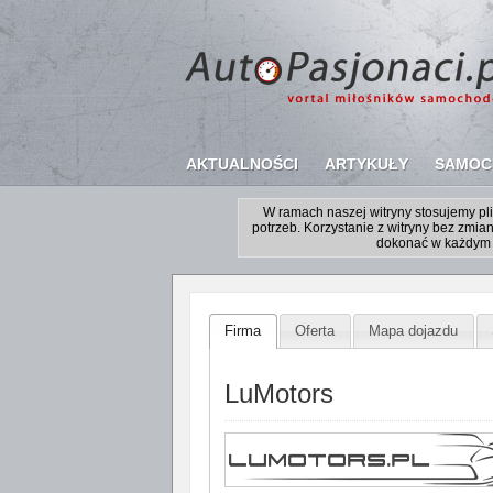
AKTUALNOŚCI
ARTYKUŁY
SAMOC
W ramach naszej witryny stosujemy p
potrzeb. Korzystanie z witryny bez zm
dokonać w każdym 
Firma
Oferta
Mapa dojazdu
LuMotors