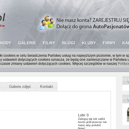
HODY
GALERIE
FILMY
BLOGI
KLUBY
FIRMY
KA
liki cookies w celu świadczenia Państwu usług na najwyższym poziomie, w tym w 
iany ustawień dotyczących cookies oznacza, że będą one zamieszczane w Państw
czasie zmiany ustawień dotyczących cookies. Więcej szczegółów w naszej
Polity
y
Galerie zdjęć
Kontakt
Lubi:
0
Zaloguj się
lub
załóż
konto
jeśli jeszcze nie
masz aby polubić
firmę!