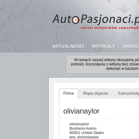
AKTUALNOŚCI
ARTYKUŁY
SAMOC
W ramach naszej witryny stosujemy p
potrzeb. Korzystanie z witryny bez zm
dokonać w każdym 
Firma
Mapa dojazdu
Samochod
olivianaylor
olivianaylor
Business Avenu
90001 United States
woj. dolnoslaskie