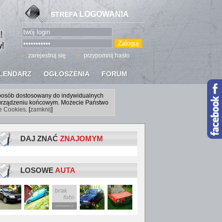
LOGOWANIA
STREFA
zarejestruj się
przypomnij hasło
LENDARZ
OGŁOSZENIA
FORUM
sposób dostosowany do indywidualnych
a urządzeniu końcowym. Możecie Państwo
ce Cookies
. [
zamknij
]
DAJ ZNAĆ
ZNAJOMYM
LOSOWE
AUTA