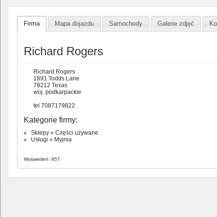
Firma
Mapa dojazdu
Samochody
Galerie zdjęć
Ko
Richard Rogers
Richard Rogers
1891 Todds Lane
78212 Texas
woj. podkarpackie
tel 7087179822
Kategorie firmy:
Sklepy
»
Części używane
Usługi
»
Myjnia
Wyświetleń: 957