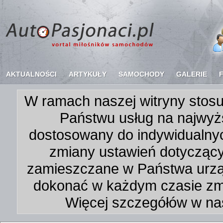
AKTUALNOŚCI
ARTYKUŁY
SAMOCHODY
GALERIE
W ramach naszej witryny stosu
Państwu usług na najwyż
dostosowany do indywidualnyc
zmiany ustawień dotycząc
zamieszczane w Państwa urz
dokonać w każdym czasie zmi
Więcej szczegółów w na