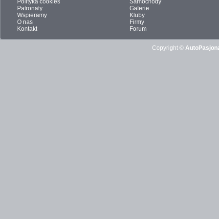
Polityka cookies
Samochody
Patronaty
Galerie
Wspieramy
Kluby
O nas
Firmy
Kontakt
Forum
Copyright ©
AutoPasjona