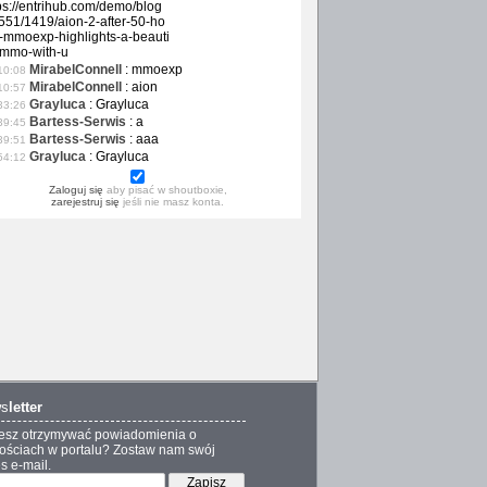
ps://entrihub.com/demo/blog
551/1419/aion-2-after-50-ho
-mmoexp-highlights-a-beauti
-mmo-with-u
MirabelConnell
:
mmoexp
10:08
MirabelConnell
:
aion
10:57
Grayluca
:
Grayluca
33:26
Bartess-Serwis
:
a
39:45
Bartess-Serwis
:
aaa
39:51
Grayluca
:
Grayluca
54:12
Zaloguj się
aby pisać w shoutboxie,
zarejestruj się
jeśli nie masz konta.
s
letter
esz otrzymywać powiadomienia o
ściach w portalu? Zostaw nam swój
s e-mail.