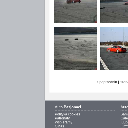
« poprzednia | stron
Auto
Pasjonaci
Aut
Polityka cookies
Sam
Patronaty
Gale
Wspieramy
Klub
O nas
Firm