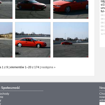
htt
s/1
urs
ful
08:
08:
08:
09:
09:
12:
a 1 z 9 | elementów 1–20 z 174 |
następna »
o
Społeczność
New
ochody
Chc
rie
nowo
y
adre
y