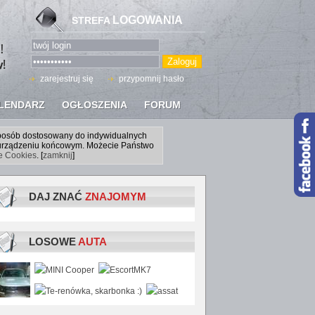
LOGOWANIA
STREFA
zarejestruj się
przypomnij hasło
LENDARZ
OGŁOSZENIA
FORUM
sposób dostosowany do indywidualnych
a urządzeniu końcowym. Możecie Państwo
ce Cookies
. [
zamknij
]
DAJ ZNAĆ
ZNAJOMYM
LOSOWE
AUTA