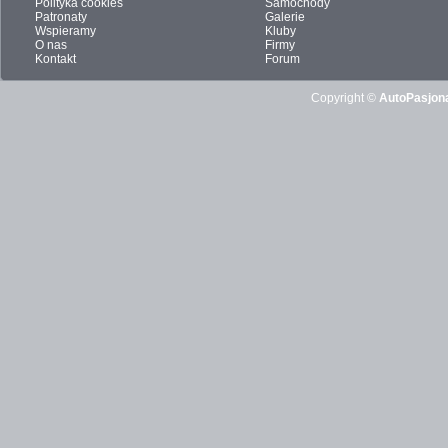
Polityka cookies
Samochody
Patronaty
Galerie
Wspieramy
Kluby
O nas
Firmy
Kontakt
Forum
Copyright ©
AutoPasjona