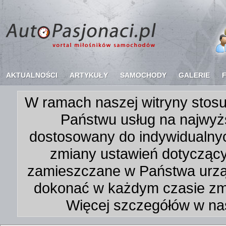
AKTUALNOŚCI
ARTYKUŁY
SAMOCHODY
GALERIE
W ramach naszej witryny stosu
Państwu usług na najwyż
dostosowany do indywidualnyc
zmiany ustawień dotycząc
zamieszczane w Państwa urz
dokonać w każdym czasie zmi
Więcej szczegółów w na