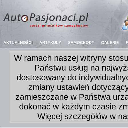
AKTUALNOŚCI
ARTYKUŁY
SAMOCHODY
GALERIE
W ramach naszej witryny stosu
Państwu usług na najwyż
dostosowany do indywidualnyc
zmiany ustawień dotycząc
zamieszczane w Państwa urz
dokonać w każdym czasie zmi
Więcej szczegółów w na