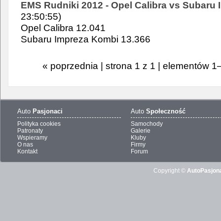
EMS Rudniki 2012 - Opel Calibra vs Subaru 
23:50:55)
Opel Calibra 12.041
Subaru Impreza Kombi 13.366
« poprzednia | strona 1 z 1 | elementów 1
Auto
Pasjonaci
Auto
Społeczność
Polityka cookies
Samochody
Patronaty
Galerie
Wspieramy
Kluby
O nas
Firmy
Kontakt
Forum
Copyright ©
AutoPasjona