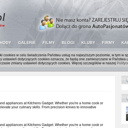
HODY
GALERIE
FILMY
BLOGI
KLUBY
FIRMY
KA
liki cookies w celu świadczenia Państwu usług na najwyższym poziomie, w tym w 
iany ustawień dotyczących cookies oznacza, że będą one zamieszczane w Państw
czasie zmiany ustawień dotyczących cookies. Więcej szczegółów w naszej
Polity
 and appliances at Kitchens Gadget. Whether you're a home cook or
 elevate your culinary skills. From precision knives to innovative
 and appliances at Kitchens Gadget. Whether you're a home cook or