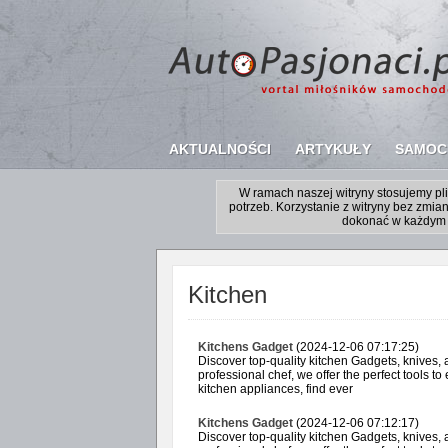
AKTUALNOŚCI
ARTYKUŁY
SAMOC
W ramach naszej witryny stosujemy p
potrzeb. Korzystanie z witryny bez zm
dokonać w każdym 
Kitchen
Kitchens Gadget
(2024-12-06 07:17:25)
Discover top-quality kitchen Gadgets, knives,
professional chef, we offer the perfect tools to
kitchen appliances, find ever
Kitchens Gadget
(2024-12-06 07:12:17)
Discover top-quality kitchen Gadgets, knives,