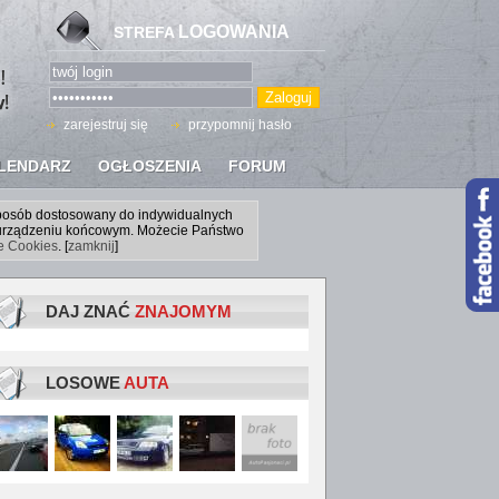
LOGOWANIA
STREFA
zarejestruj się
przypomnij hasło
LENDARZ
OGŁOSZENIA
FORUM
sposób dostosowany do indywidualnych
a urządzeniu końcowym. Możecie Państwo
ce Cookies
. [
zamknij
]
DAJ ZNAĆ
ZNAJOMYM
LOSOWE
AUTA