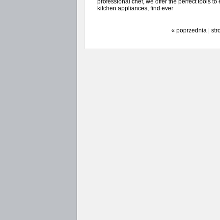
professional chef, we offer the perfect tools to
kitchen appliances, find ever
« poprzednia | str