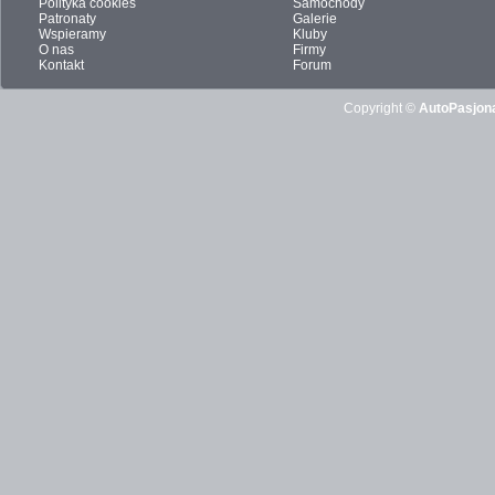
Polityka cookies
Samochody
Patronaty
Galerie
Wspieramy
Kluby
O nas
Firmy
Kontakt
Forum
Copyright ©
AutoPasjona