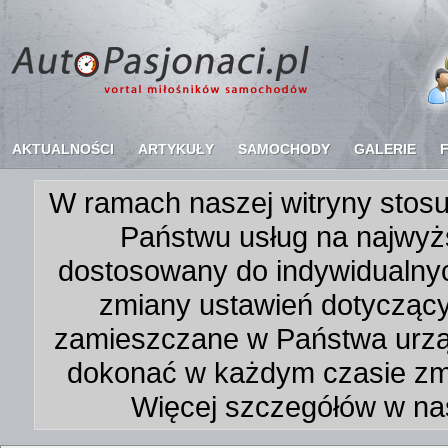
AKTUALNOŚCI
ARTYKUŁY
SAMOCHODY
GALERIE
W ramach naszej witryny stosu
Państwu usług na najwyż
dostosowany do indywidualnyc
zmiany ustawień dotycząc
zamieszczane w Państwa urz
dokonać w każdym czasie zmi
Więcej szczegółów w na