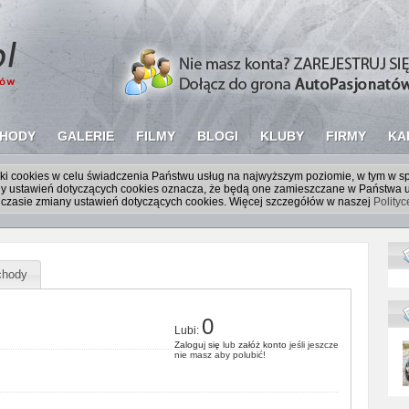
HODY
GALERIE
FILMY
BLOGI
KLUBY
FIRMY
KA
liki cookies w celu świadczenia Państwu usług na najwyższym poziomie, w tym w 
iany ustawień dotyczących cookies oznacza, że będą one zamieszczane w Państw
czasie zmiany ustawień dotyczących cookies. Więcej szczegółów w naszej
Polity
hody
0
Lubi:
Zaloguj się
lub
załóż konto
jeśli jeszcze
nie masz aby polubić!