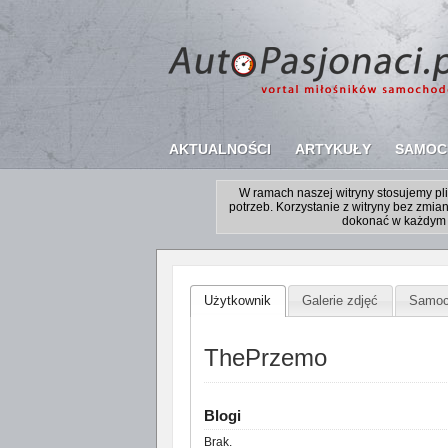
AKTUALNOŚCI
ARTYKUŁY
SAMOC
W ramach naszej witryny stosujemy p
potrzeb. Korzystanie z witryny bez zm
dokonać w każdym 
Użytkownik
Galerie zdjęć
Samoc
ThePrzemo
Blogi
Brak.