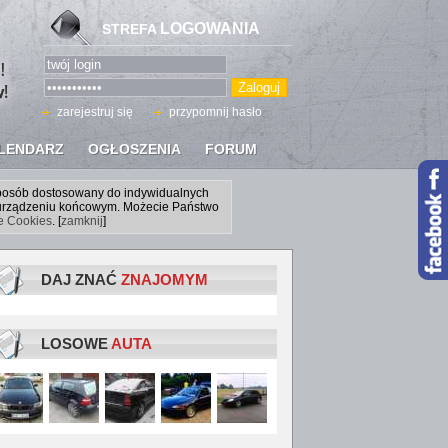
LOGOWANIA
STREFA
zarejestruj się
przypomnij hasło
LENDARZ
OGŁOSZENIA
FORUM
sposób dostosowany do indywidualnych
a urządzeniu końcowym. Możecie Państwo
ce Cookies
. [
zamknij
]
DAJ ZNAĆ
ZNAJOMYM
LOSOWE
AUTA