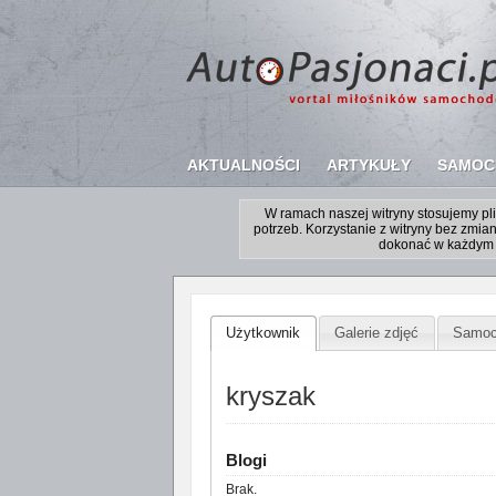
AKTUALNOŚCI
ARTYKUŁY
SAMOC
W ramach naszej witryny stosujemy p
potrzeb. Korzystanie z witryny bez zm
dokonać w każdym 
Użytkownik
Galerie zdjęć
Samoc
kryszak
Blogi
Brak.