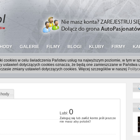
HODY
GALERIE
FILMY
BLOGI
KLUBY
FIRMY
KA
liki cookies w celu świadczenia Państwu usług na najwyższym poziomie, w tym w 
iany ustawień dotyczących cookies oznacza, że będą one zamieszczane w Państw
czasie zmiany ustawień dotyczących cookies. Więcej szczegółów w naszej
Polity
hody
0
Lubi:
Zaloguj się
lub
załóż konto
jeśli jeszcze
nie masz aby polubić!