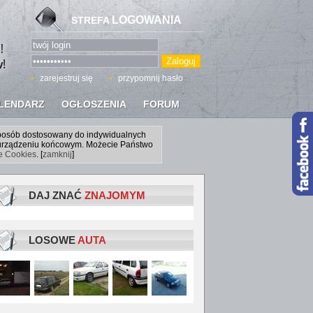
LOGOWANIA
STREFA
zarejestruj się
przypomnij hasło
LENDARZ
OGŁOSZENIA
FORUM
sposób dostosowany do indywidualnych
a urządzeniu końcowym. Możecie Państwo
ce Cookies
. [
zamknij
]
DAJ ZNAĆ
ZNAJOMYM
LOSOWE
AUTA