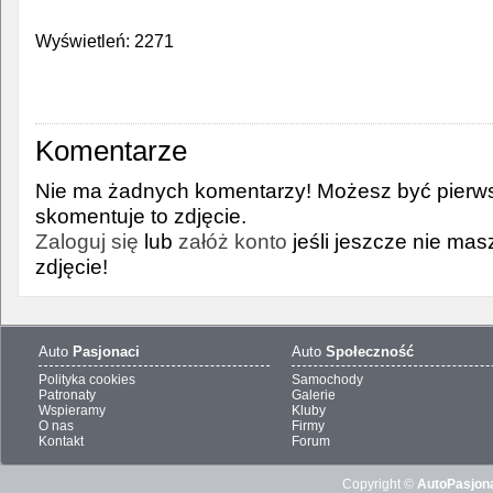
Wyświetleń: 2271
Komentarze
Nie ma żadnych komentarzy! Możesz być pierws
skomentuje to zdjęcie.
Zaloguj się
lub
załóż konto
jeśli jeszcze nie ma
zdjęcie!
Auto
Pasjonaci
Auto
Społeczność
Polityka cookies
Samochody
Patronaty
Galerie
Wspieramy
Kluby
O nas
Firmy
Kontakt
Forum
Copyright ©
AutoPasjona