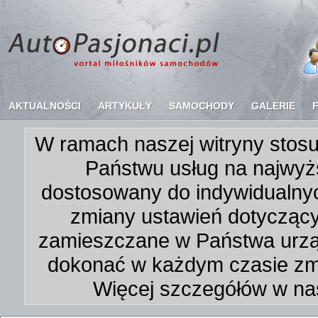
AKTUALNOŚCI
ARTYKUŁY
SAMOCHODY
GALERIE
W ramach naszej witryny stosu
Państwu usług na najwyż
dostosowany do indywidualnyc
zmiany ustawień dotycząc
zamieszczane w Państwa urz
dokonać w każdym czasie zmi
Więcej szczegółów w na