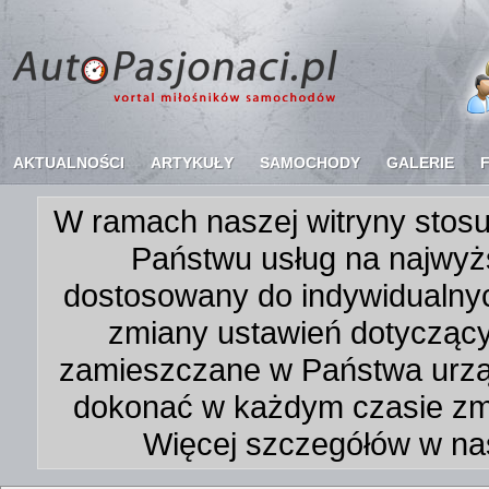
AKTUALNOŚCI
ARTYKUŁY
SAMOCHODY
GALERIE
W ramach naszej witryny stosu
Państwu usług na najwyż
dostosowany do indywidualnyc
zmiany ustawień dotycząc
zamieszczane w Państwa urz
dokonać w każdym czasie zmi
Więcej szczegółów w na