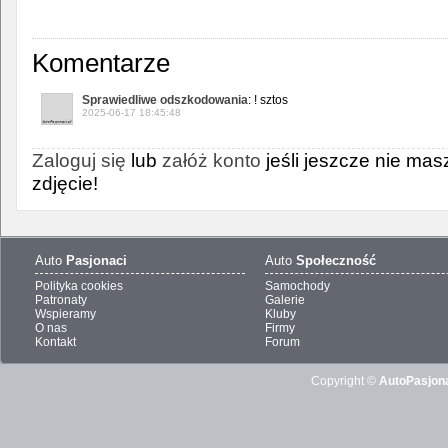
Komentarze
Sprawiedliwe odszkodowania
: ! sztos
2025-06-17 18:45:48
Zaloguj się
lub
załóż konto
jeśli jeszcze nie ma
zdjęcie!
Auto
Pasjonaci
Auto
Społeczność
Polityka cookies
Samochody
Patronaty
Galerie
Wspieramy
Kluby
O nas
Firmy
Kontakt
Forum
Copyright ©
AutoPasjona