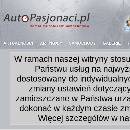
AKTUALNOŚCI
ARTYKUŁY
SAMOCHODY
GALERIE
W ramach naszej witryny stosu
Państwu usług na najwyż
dostosowany do indywidualnyc
zmiany ustawień dotycząc
zamieszczane w Państwa urz
dokonać w każdym czasie zmi
Więcej szczegółów w na