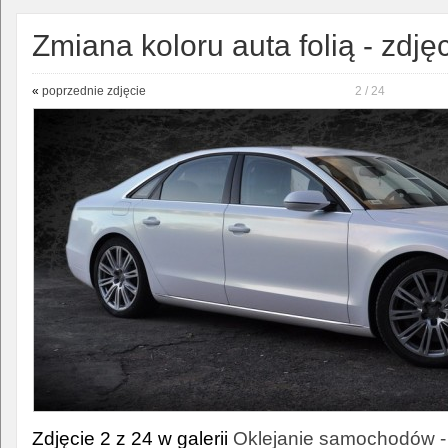
Zmiana koloru auta folią - zdjęc
«
poprzednie zdjęcie
2 / 24
Zdjęcie 2 z 24 w galerii
Oklejanie samochodów -