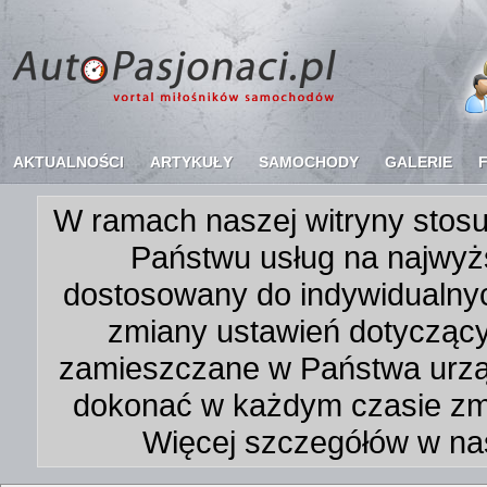
AKTUALNOŚCI
ARTYKUŁY
SAMOCHODY
GALERIE
W ramach naszej witryny stosu
Państwu usług na najwyż
dostosowany do indywidualnyc
zmiany ustawień dotycząc
zamieszczane w Państwa urz
dokonać w każdym czasie zmi
Więcej szczegółów w na