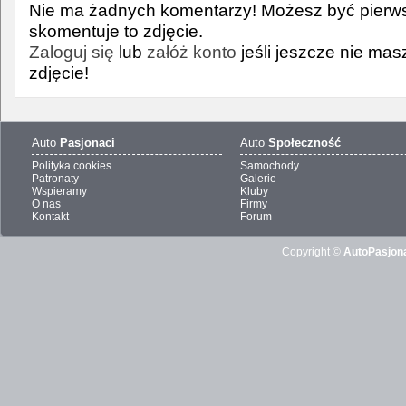
Nie ma żadnych komentarzy! Możesz być pierws
skomentuje to zdjęcie.
Zaloguj się
lub
załóż konto
jeśli jeszcze nie ma
zdjęcie!
Auto
Pasjonaci
Auto
Społeczność
Polityka cookies
Samochody
Patronaty
Galerie
Wspieramy
Kluby
O nas
Firmy
Kontakt
Forum
Copyright ©
AutoPasjona