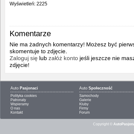
Wyświetleń: 2225
Komentarze
Nie ma żadnych komentarzy! Możesz być pierws
skomentuje to zdjęcie.
Zaloguj się
lub
załóż konto
jeśli jeszcze nie ma
zdjęcie!
Auto
Pasjonaci
Auto
Społeczność
Polityka cookies
Samochody
Patronaty
Galerie
Wspieramy
Kluby
O nas
Firmy
Kontakt
Forum
Copyright ©
AutoPasjona