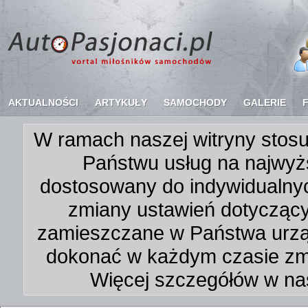
AKTUALNOŚCI
ARTYKUŁY
SAMOCHODY
GALERIE
W ramach naszej witryny stosu
Państwu usług na najwyż
dostosowany do indywidualnyc
zmiany ustawień dotycząc
zamieszczane w Państwa urz
dokonać w każdym czasie zmi
Więcej szczegółów w na