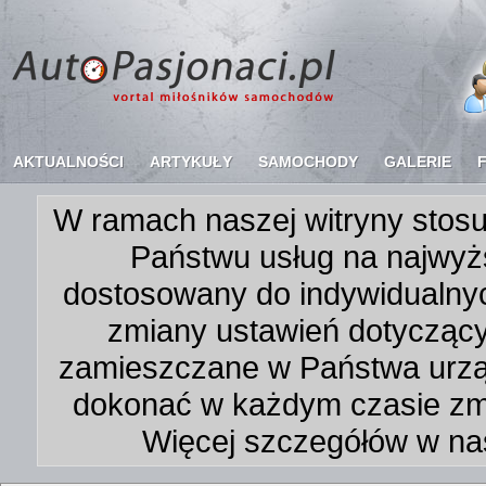
AKTUALNOŚCI
ARTYKUŁY
SAMOCHODY
GALERIE
W ramach naszej witryny stosu
Państwu usług na najwyż
dostosowany do indywidualnyc
zmiany ustawień dotycząc
zamieszczane w Państwa urz
dokonać w każdym czasie zmi
Więcej szczegółów w na