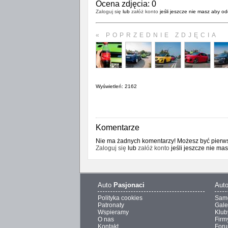
Ocena zdjęcia:
0
Zaloguj się
lub
załóż konto
jeśli jeszcze nie masz aby od
« POPRZEDNIE ZDJĘCIA
Wyświetleń: 2162
Komentarze
Nie ma żadnych komentarzy! Możesz być pierwsz
Zaloguj się
lub
załóż konto
jeśli jeszcze nie ma
Auto
Pasjonaci
Aut
Polityka cookies
Sam
Patronaty
Gale
Wspieramy
Klub
O nas
Firm
Kontakt
For