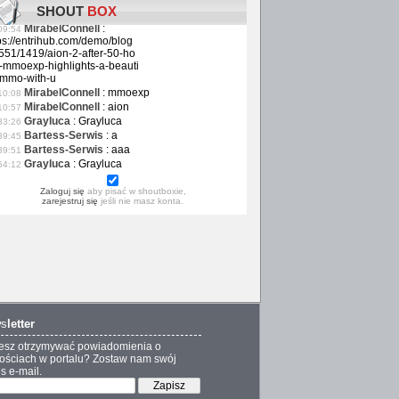
Alexsmith
:
Alexsmith
38:21
SHOUT
BOX
josenichols
:
josenichols
46:02
MirabelConnell
:
09:54
ps://entrihub.com/demo/blog
551/1419/aion-2-after-50-ho
-mmoexp-highlights-a-beauti
-mmo-with-u
MirabelConnell
:
mmoexp
10:08
MirabelConnell
:
aion
10:57
Grayluca
:
Grayluca
33:26
Bartess-Serwis
:
a
39:45
Bartess-Serwis
:
aaa
39:51
Grayluca
:
Grayluca
54:12
Zaloguj się
aby pisać w shoutboxie,
zarejestruj się
jeśli nie masz konta.
s
letter
esz otrzymywać powiadomienia o
ściach w portalu? Zostaw nam swój
s e-mail.