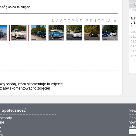
09:
09:
dać głos na to zdjęcie!
08:
htt
s/1
NASTĘPNE ZDJĘCIA »
urs
ful
08:
08:
08:
09:
09:
12:
ą osobą, która skomentuje to zdjęcie.
sz aby skomentować to zdjęcie!
o
Społeczność
New
ochody
Chc
rie
nowo
y
adre
y
um