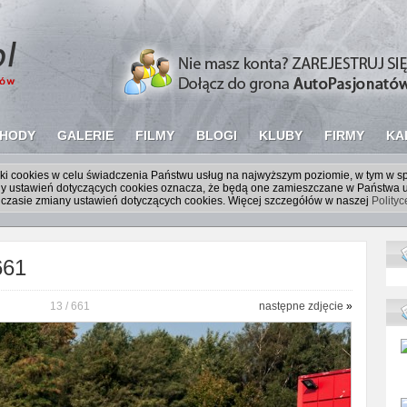
HODY
GALERIE
FILMY
BLOGI
KLUBY
FIRMY
KA
liki cookies w celu świadczenia Państwu usług na najwyższym poziomie, w tym w 
iany ustawień dotyczących cookies oznacza, że będą one zamieszczane w Państw
czasie zmiany ustawień dotyczących cookies. Więcej szczegółów w naszej
Polity
661
13 / 661
następne zdjęcie
»