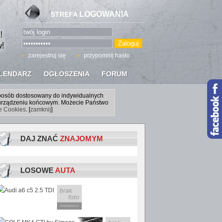
LOGOWANIA
STREFA
zarejestruj się
przypomnij hasło
LENDARZ
OGŁOSZENIA
FORUM
sposób dostosowany do indywidualnych
a urządzeniu końcowym. Możecie Państwo
ce Cookies
. [
zamknij
]
DAJ ZNAĆ
ZNAJOMYM
LOSOWE
AUTA