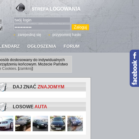
LOGOWANIA
STREFA
zarejestruj się
przypomnij hasło
LENDARZ
OGŁOSZENIA
FORUM
sposób dostosowany do indywidualnych
a urządzeniu końcowym. Możecie Państwo
ce Cookies
. [
zamknij
]
DAJ ZNAĆ
ZNAJOMYM
LOSOWE
AUTA