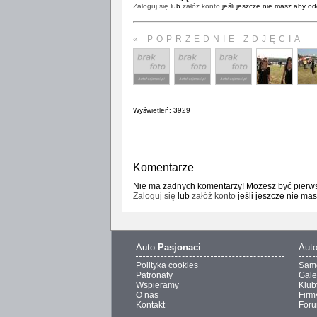
Zaloguj się
lub
załóż konto
jeśli jeszcze nie masz aby od
« POPRZEDNIE ZDJĘCIA
Wyświetleń: 3929
Komentarze
Nie ma żadnych komentarzy! Możesz być pierwsz
Zaloguj się
lub
załóż konto
jeśli jeszcze nie ma
Auto
Pasjonaci
Aut
Polityka cookies
Sam
Patronaty
Gale
Wspieramy
Klub
O nas
Firm
Kontakt
For