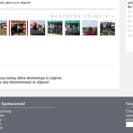
urs
dać głos na to zdjęcie!
ful
08:
NASTĘPNE ZDJĘCIA »
08:
08:
09:
09:
12:
ą osobą, która skomentuje to zdjęcie.
sz aby skomentować to zdjęcie!
o
Społeczność
New
ochody
Chc
rie
nowo
y
adre
y
um