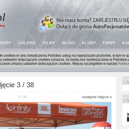
HODY
GALERIE
FILMY
BLOGI
KLUBY
FIRMY
KA
liki cookies w celu świadczenia Państwu usług na najwyższym poziomie, w tym w 
iany ustawień dotyczących cookies oznacza, że będą one zamieszczane w Państw
czasie zmiany ustawień dotyczących cookies. Więcej szczegółów w naszej
Polity
ęcie 3 / 38
3 / 38
następne zdjęcie
»