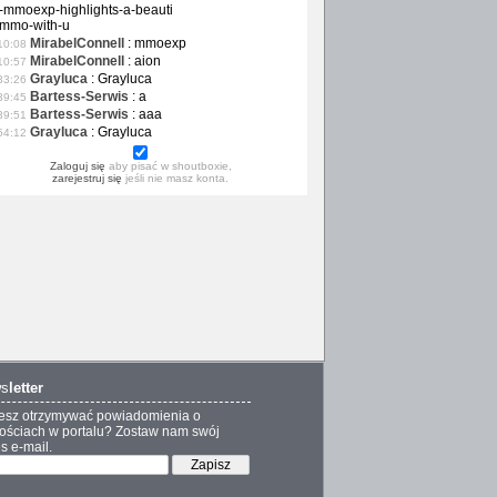
-mmoexp-highlights-a-beauti
-mmo-with-u
MirabelConnell
:
mmoexp
10:08
MirabelConnell
:
aion
10:57
Grayluca
:
Grayluca
33:26
Bartess-Serwis
:
a
39:45
Bartess-Serwis
:
aaa
39:51
Grayluca
:
Grayluca
54:12
Zaloguj się
aby pisać w shoutboxie,
zarejestruj się
jeśli nie masz konta.
s
letter
esz otrzymywać powiadomienia o
ściach w portalu? Zostaw nam swój
s e-mail.