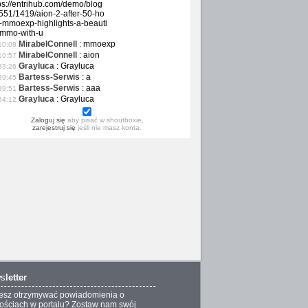
ps://entrihub.com/demo/blog
551/1419/aion-2-after-50-ho
-mmoexp-highlights-a-beauti
-mmo-with-u
MirabelConnell
:
mmoexp
10:08
MirabelConnell
:
aion
10:57
Grayluca
:
Grayluca
33:26
Bartess-Serwis
:
a
39:45
Bartess-Serwis
:
aaa
39:51
Grayluca
:
Grayluca
54:12
Zaloguj się
aby pisać w shoutboxie,
zarejestruj się
jeśli nie masz konta.
s
letter
esz otrzymywać powiadomienia o
ściach w portalu? Zostaw nam swój