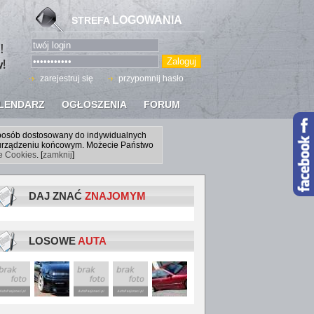
LOGOWANIA
STREFA
zarejestruj się
przypomnij hasło
LENDARZ
OGŁOSZENIA
FORUM
sposób dostosowany do indywidualnych
a urządzeniu końcowym. Możecie Państwo
ce Cookies
. [
zamknij
]
DAJ ZNAĆ
ZNAJOMYM
LOSOWE
AUTA