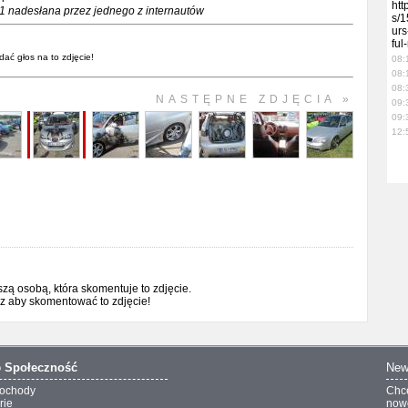
htt
1 nadesłana przez jednego z internautów
s/1
urs
ful
dać głos na to zdjęcie!
08:
08:
08:
NASTĘPNE ZDJĘCIA »
09:
09:
12:
ą osobą, która skomentuje to zdjęcie.
sz aby skomentować to zdjęcie!
o
Społeczność
New
ochody
Chc
rie
nowo