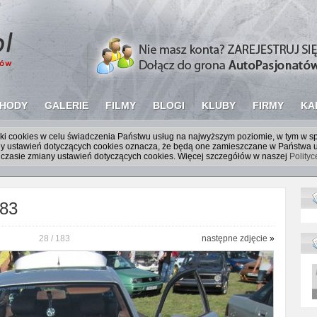
HODY
GALERIE
FILMY
BLOGI
KLUBY
FIRMY
KA
liki cookies w celu świadczenia Państwu usług na najwyższym poziomie, w tym w 
iany ustawień dotyczących cookies oznacza, że będą one zamieszczane w Państw
czasie zmiany ustawień dotyczących cookies. Więcej szczegółów w naszej
Polity
183
28 / 183
następne zdjęcie
»