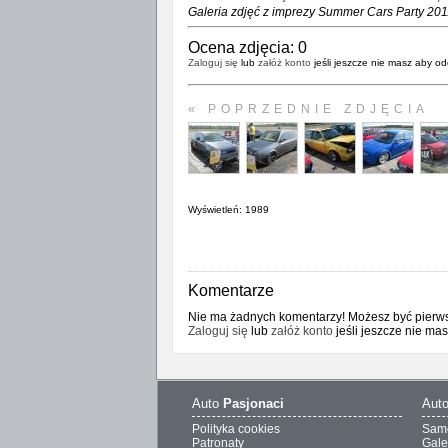
Galeria zdjęć z imprezy Summer Cars Party 201
Ocena zdjęcia:
0
Zaloguj się
lub
załóż konto
jeśli jeszcze nie masz aby od
« POPRZEDNIE ZDJĘCIA
Wyświetleń: 1989
Komentarze
Nie ma żadnych komentarzy! Możesz być pierwsz
Zaloguj się
lub
załóż konto
jeśli jeszcze nie ma
Auto
Pasjonaci
Aut
Polityka cookies
Sam
Patronaty
Gale