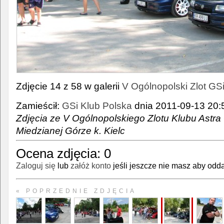
Zdjęcie 14 z 58 w galerii
V Ogólnopolski Zlot GS
Zamieścił:
GSi Klub Polska
dnia 2011-09-13 20:5
Zdjęcia ze V Ogólnopolskiego Zlotu Klubu Astra 
Miedzianej Górze k. Kielc
Ocena zdjęcia:
0
Zaloguj się
lub
załóż konto
jeśli jeszcze nie masz aby odda
« POPRZEDNIE ZDJĘCIA