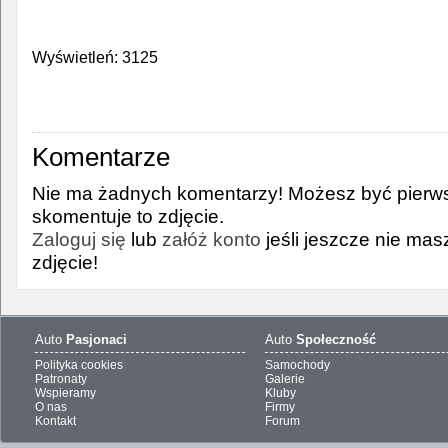
Wyświetleń: 3125
Komentarze
Nie ma żadnych komentarzy! Możesz być pierws
skomentuje to zdjęcie.
Zaloguj się
lub
załóż konto
jeśli jeszcze nie ma
zdjęcie!
Auto
Pasjonaci
Auto
Społeczność
Polityka cookies
Samochody
Patronaty
Galerie
Wspieramy
Kluby
O nas
Firmy
Kontakt
Forum