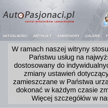
AKTUALNOŚCI
ARTYKUŁY
SAMOCHODY
GALERIE
W ramach naszej witryny stosu
Państwu usług na najwyż
dostosowany do indywidualnyc
zmiany ustawień dotycząc
zamieszczane w Państwa urz
dokonać w każdym czasie zmi
Więcej szczegółów w na