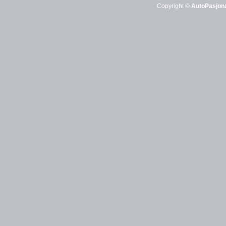
Copyright ©
AutoPasjona