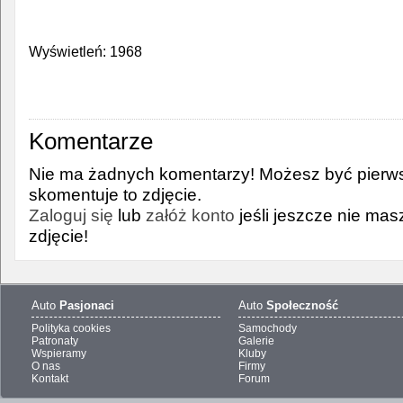
Wyświetleń: 1968
Komentarze
Nie ma żadnych komentarzy! Możesz być pierws
skomentuje to zdjęcie.
Zaloguj się
lub
załóż konto
jeśli jeszcze nie ma
zdjęcie!
Auto
Pasjonaci
Auto
Społeczność
Polityka cookies
Samochody
Patronaty
Galerie
Wspieramy
Kluby
O nas
Firmy
Kontakt
Forum