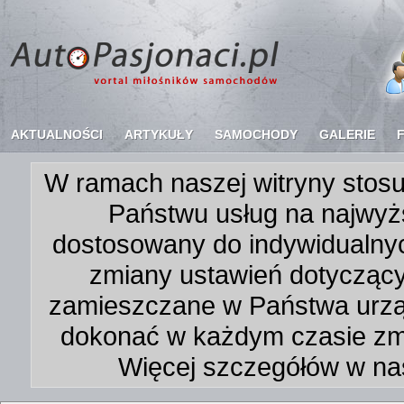
AKTUALNOŚCI
ARTYKUŁY
SAMOCHODY
GALERIE
W ramach naszej witryny stosu
Państwu usług na najwyż
dostosowany do indywidualnyc
zmiany ustawień dotycząc
zamieszczane w Państwa urz
dokonać w każdym czasie zmi
Więcej szczegółów w na