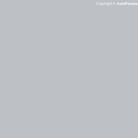
Copyright ©
AutoPasjona