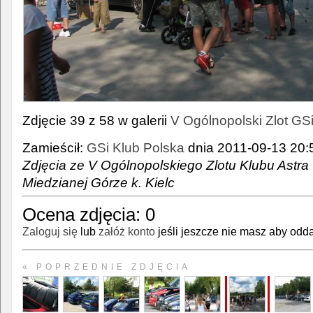
Zdjęcie 39 z 58 w galerii
V Ogólnopolski Zlot GS
Zamieścił:
GSi Klub Polska
dnia 2011-09-13 20:5
Zdjęcia ze V Ogólnopolskiego Zlotu Klubu Astra 
Miedzianej Górze k. Kielc
Ocena zdjęcia:
0
Zaloguj się
lub
załóż konto
jeśli jeszcze nie masz aby odda
« POPRZEDNIE ZDJĘCIA