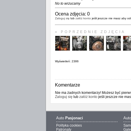
No to wrzucamy
Ocena zdjęcia:
0
Zaloguj się
lub
załóż konto
jeśli jeszcze nie masz aby od
« POPRZEDNIE ZDJĘCIA
Wyświetleń: 2386
Komentarze
Nie ma żadnych komentarzy! Możesz być pierwsz
Zaloguj się
lub
załóż konto
jeśli jeszcze nie ma
Auto
Pasjonaci
Aut
Polityka cookies
Sam
Patronaty
Gale