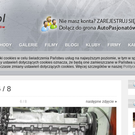
HODY
GALERIE
FILMY
BLOGI
KLUBY
FIRMY
KA
liki cookies w celu świadczenia Państwu usług na najwyższym poziomie, w tym w 
iany ustawień dotyczących cookies oznacza, że będą one zamieszczane w Państw
czasie zmiany ustawień dotyczących cookies. Więcej szczegółów w naszej
Polity
 / 8
6 / 8
następne zdjęcie
»