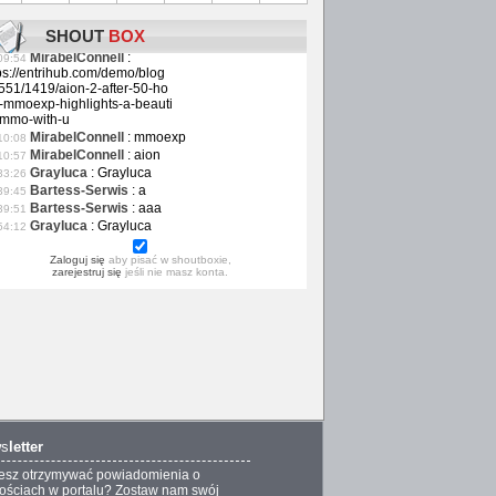
elizabethwilliam
:
elizabethwilliam
04:51
Alexsmith
:
Alexsmith
38:21
SHOUT
BOX
josenichols
:
josenichols
46:02
MirabelConnell
:
09:54
ps://entrihub.com/demo/blog
551/1419/aion-2-after-50-ho
-mmoexp-highlights-a-beauti
-mmo-with-u
MirabelConnell
:
mmoexp
10:08
MirabelConnell
:
aion
10:57
Grayluca
:
Grayluca
33:26
Bartess-Serwis
:
a
39:45
Bartess-Serwis
:
aaa
39:51
Grayluca
:
Grayluca
54:12
Zaloguj się
aby pisać w shoutboxie,
zarejestruj się
jeśli nie masz konta.
s
letter
esz otrzymywać powiadomienia o
ściach w portalu? Zostaw nam swój