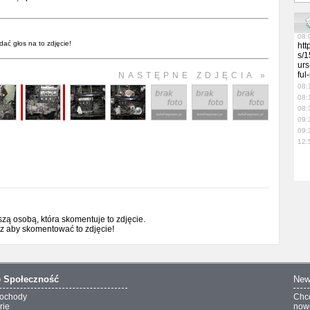
13:
09:
09:
08:
dać głos na to zdjęcie!
htt
s/1
urs
ful
NASTĘPNE ZDJĘCIA »
08:
08:
08:
09:
09:
12:
ą osobą, która skomentuje to zdjęcie.
sz aby skomentować to zdjęcie!
o
Społeczność
New
ochody
Chc
rie
nowo