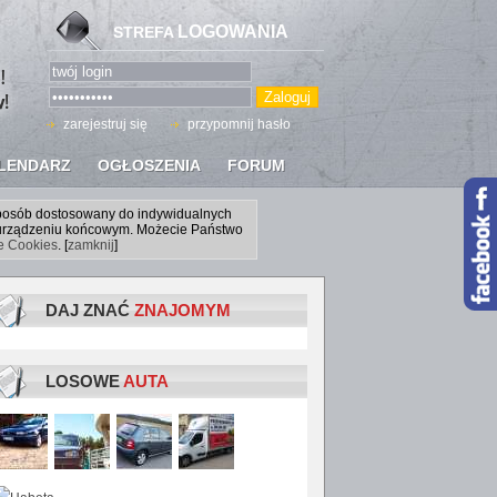
LOGOWANIA
STREFA
zarejestruj się
przypomnij hasło
LENDARZ
OGŁOSZENIA
FORUM
sposób dostosowany do indywidualnych
a urządzeniu końcowym. Możecie Państwo
ce Cookies
. [
zamknij
]
DAJ ZNAĆ
ZNAJOMYM
LOSOWE
AUTA