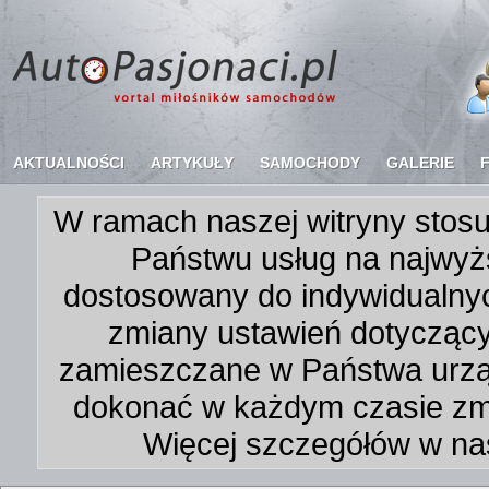
AKTUALNOŚCI
ARTYKUŁY
SAMOCHODY
GALERIE
W ramach naszej witryny stosu
Państwu usług na najwyż
dostosowany do indywidualnyc
zmiany ustawień dotycząc
zamieszczane w Państwa urz
dokonać w każdym czasie zmi
Więcej szczegółów w na