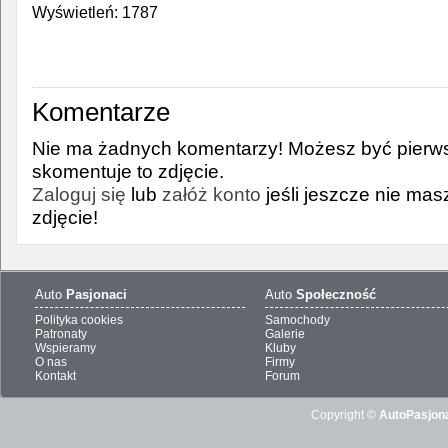
Wyświetleń: 1787
Komentarze
Nie ma żadnych komentarzy! Możesz być pierws
skomentuje to zdjęcie.
Zaloguj się
lub
załóż konto
jeśli jeszcze nie ma
zdjęcie!
Auto
Pasjonaci
Auto
Społeczność
Polityka cookies
Samochody
Patronaty
Galerie
Wspieramy
Kluby
O nas
Firmy
Kontakt
Forum
Copyright ©
AutoPasjona