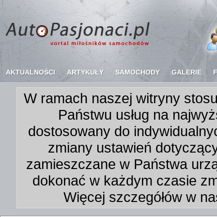
AKTUALNOŚCI
ARTYKUŁY
SAMOCHODY
GALERIE
W ramach naszej witryny stosu
Państwu usług na najwyż
dostosowany do indywidualnyc
zmiany ustawień dotycząc
zamieszczane w Państwa urz
dokonać w każdym czasie zmi
Więcej szczegółów w na