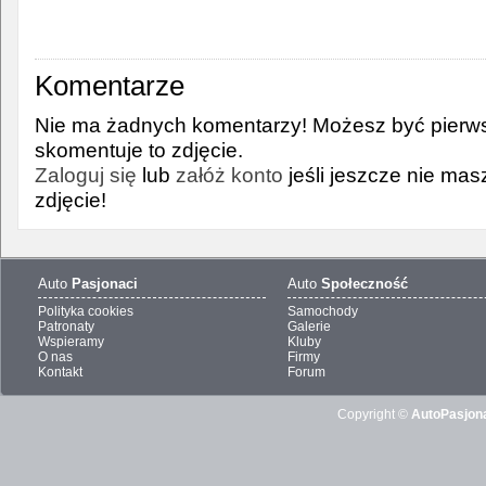
Komentarze
Nie ma żadnych komentarzy! Możesz być pierws
skomentuje to zdjęcie.
Zaloguj się
lub
załóż konto
jeśli jeszcze nie ma
zdjęcie!
Auto
Pasjonaci
Auto
Społeczność
Polityka cookies
Samochody
Patronaty
Galerie
Wspieramy
Kluby
O nas
Firmy
Kontakt
Forum
Copyright ©
AutoPasjona